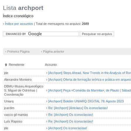
Lista
archport
Índice cronológico
› Índice por assuntos
| Total de mensagens no arquivo:
2689
‹ Primeira Página
‹ Página anterior
Remetente
Assunto
jde
›
[Archport] Steps Ahead. New Trends in the Analysis of R
Alexandre Monteiro
›
[Archport] Oferta de formação teórica e prática em arqueo
DBMU-Museu Arqueológico
S. Miguel de Odrinhas |
›
[Archport] Peça «Comédia da Marmita», de Plauto | Sába
Coordenação
Uniarq
›
[Archport] Boletim UNIARQ DIGITAL 78: Agosto 2023
jcardim
›
Re: [Archport] [Antclass] Os iconoclastas!
vasco gil mantas
›
Re: [Archport] Os iconoclastas!
Luís Raposo
›
Re: [Archport] Os iconoclastas!
jde
›
[Archport] Os iconoclastas!