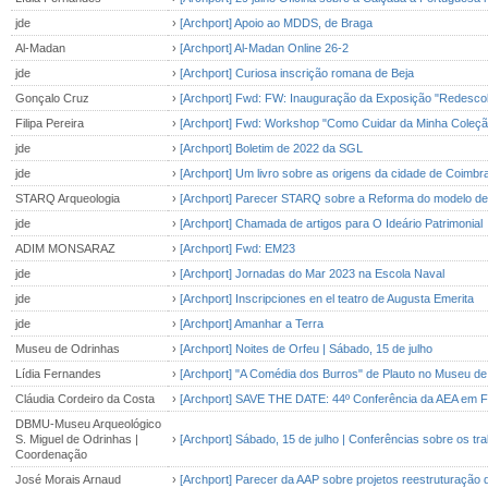
jde
›
[Archport] Apoio ao MDDS, de Braga
Al-Madan
›
[Archport] Al-Madan Online 26-2
jde
›
[Archport] Curiosa inscrição romana de Beja
Gonçalo Cruz
›
[Archport] Fwd: FW: Inauguração da Exposição "Redescob
Filipa Pereira
›
[Archport] Fwd: Workshop "Como Cuidar da Minha Coleção 
jde
›
[Archport] Boletim de 2022 da SGL
jde
›
[Archport] Um livro sobre as origens da cidade de Coimbr
STARQ Arqueologia
›
[Archport] Parecer STARQ sobre a Reforma do modelo de 
jde
›
[Archport] Chamada de artigos para O Ideário Patrimonial
ADIM MONSARAZ
›
[Archport] Fwd: EM23
jde
›
[Archport] Jornadas do Mar 2023 na Escola Naval
jde
›
[Archport] Inscripciones en el teatro de Augusta Emerita
jde
›
[Archport] Amanhar a Terra
Museu de Odrinhas
›
[Archport] Noites de Orfeu | Sábado, 15 de julho
Lídia Fernandes
›
[Archport] "A Comédia dos Burros" de Plauto no Museu d
Cláudia Cordeiro da Costa
›
[Archport] SAVE THE DATE: 44º Conferência da AEA em Fa
DBMU-Museu Arqueológico
S. Miguel de Odrinhas |
›
[Archport] Sábado, 15 de julho | Conferências sobre os tr
Coordenação
José Morais Arnaud
›
[Archport] Parecer da AAP sobre projetos reestruturaçã