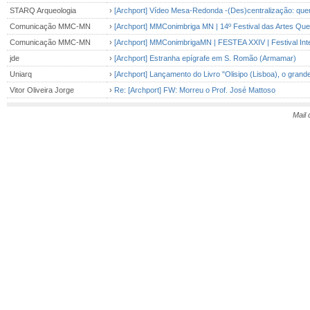
STARQ Arqueologia
›
[Archport] Vídeo Mesa-Redonda -(Des)centralização: quem
Comunicação MMC-MN
›
[Archport] MMConimbriga MN | 14º Festival das Artes Qu
Comunicação MMC-MN
›
[Archport] MMConimbrigaMN | FESTEA XXIV | Festival Int
jde
›
[Archport] Estranha epígrafe em S. Romão (Armamar)
Uniarq
›
[Archport] Lançamento do Livro "Olisipo (Lisboa), o grand
Vitor Oliveira Jorge
›
Re: [Archport] FW: Morreu o Prof. José Mattoso
Mail