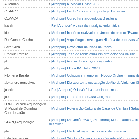
Al-Madan
›
[Archport] Al-Madan Online 26-2
CEAACP
›
[Archport] Fwd: Curso livre arqueologia Brasileira
CEAACP
›
[Archport] Curso livre arqueologia Brasileira
jcardim
›
Re: [Archport] A casa da inscrição enigmática
jde
›
[Archport] Inquérito realizado no âmbito do projeto "Evacu
Rui Gomes Coelho
›
[Archport] Arqueólogos investigam História de escravos a
Sara Cura
›
[Archport] Newsletter da Idade da Pedra
Franklin Pereira
›
[Archport] Tese de licenciatura em arte colocada on-line
jde
›
[Archport] A casa da inscrição enigmática
jde
›
[Archport] BB da BA: Julho 2023
Filomena Barata
›
[Archport] Colóquio in memoriam Nuccio Ordine «Humanita
alexandre goncalves
›
[Archport] Dia aberto na escavação do Alto da Vigia, em Si
jcardim
›
Re: [Archport] O faraó foi assassinado, mas...
jde
›
[Archport] O faraó foi assassinado, mas...
DBMU-Museu Arqueológico
S. Miguel de Odrinhas |
›
[Archport] Roteiro Bio-Cultural de Casal de Cambra | Sába
Coordenação
›
[Archport] (Amanhã, 26/07, 23h, online) Mesa-Redonda int
STARQ Arqueologia
desafios"
jde
›
[Archport] Martin Almagro: as origens da Lusitânia
Lídia Fernandes
›
[Archport] 29 julho Oficina sobre a Calçada à Portuguesa