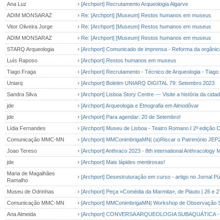
Ana Luz
›
[Archport] Recrutamento Arqueologia Algarve
ADIM MONSARAZ
›
Re: [Archport] [Museum] Restos humanos em museus
Vitor Oliveira Jorge
›
Re: [Archport] [Museum] Restos humanos em museus
ADIM MONSARAZ
›
Re: [Archport] [Museum] Restos humanos em museus
STARQ Arqueologia
›
[Archport] Comunicado de imprensa - Reforma da orgânica 
Luís Raposo
›
[Archport] Restos humanos em museus
Tiago Fraga
›
[Archport] Recrutamento - Técnico de Arqueologia - Tiago
Uniarq
›
[Archport] Boletim UNIARQ DIGITAL 79: Setembro 2023
Sandra Silva
›
[Archport] Lisboa Story Centre --- Visite a hist
jde
›
[Archport] Arqueologia e Etnografia em Almodôvar
jde
›
[Archport] Para agendar: 20 de Setembro!
Lídia Fernandes
›
[Archport] Museu de Lisboa - Teatro Romano I 2ª edição
Comunicação MMC-MN
›
[Archport] MMConimbrigaMN| (a)Riscar o Património JEP
Joao Tereso
›
[Archport] Anthraco 2023 - 8th international Anthracology 
jde
›
[Archport] Mais lápides mentirosas!
Maria de Magalhães
›
[Archport] Desestruturação em curso - artigo no Jornal Pú
Ramalho
Museu de Odrinhas
›
[Archport] Peça «Comédia da Marmita», de Plauto | 26 e 2
Comunicação MMC-MN
›
[Archport] MMConimbrigaMN| Workshop de Observação S
Ana Almeida
›
[Archport] CONVERSA ARQUEOLOGIA SUBAQUÁTICA - 03/09