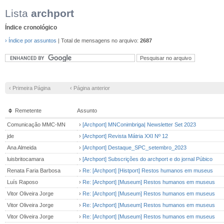
Lista
archport
Índice cronológico
› Índice por assuntos
| Total de mensagens no arquivo:
2687
‹ Primeira Página
‹ Página anterior
Remetente
Assunto
Comunicação MMC-MN
›
[Archport] MNConimbriga| Newsletter Set 2023
jde
›
[Archport] Revista Mátria XXI Nº 12
Ana Almeida
›
[Archport] Destaque_SPC_setembro_2023
luisbritocamara
›
[Archport] Subscrições do archport e do jornal Púbico
Renata Faria Barbosa
›
Re: [Archport] [Histport] Restos humanos em museus
Luís Raposo
›
Re: [Archport] [Museum] Restos humanos em museus
Vitor Oliveira Jorge
›
Re: [Archport] [Museum] Restos humanos em museus
Vitor Oliveira Jorge
›
Re: [Archport] [Museum] Restos humanos em museus
Vitor Oliveira Jorge
›
Re: [Archport] [Museum] Restos humanos em museus