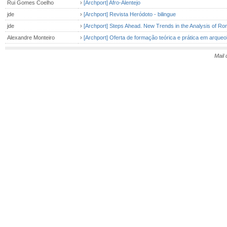
Rui Gomes Coelho
›
[Archport] Afro-Alentejo
jde
›
[Archport] Revista Heródoto - bilingue
jde
›
[Archport] Steps Ahead. New Trends in the Analysis of R
Alexandre Monteiro
›
[Archport] Oferta de formação teórica e prática em arqueo
Mail