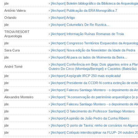
jde
›
[Archport] Boletim bibliográfico da Biblioteca de Arqueolog
António Valera
›
[Archport] Publicação da ERA Monográfica 7
Orlando
›
[Archport] Artigo
jde
›
[Archport] Columella's De Re Rustica...
TROIA RESORT
›
[Archport] Informação Ruínas Romanas de Troia
Arqueologia
jde
›
[Archport] Congresso Territórios Esquecidos da Arqueolog
Sara Cura
›
[Archport] Nova edição da Newsletter da Idade da Pedra
jde
›
[Archport] Ali para os lados de Moimenta da Beira...
›
[Archport] Conferência em Beja: Dois gigantes entre a Pl
André Tomé
Outeiro Do Circo (Mombeja/Beringel) e Castelos (Baleizão)
jde
›
[Archport] A epígrafe IRCP 250 mais explicada!
jde
›
[Archport] Presidente da CCDR-N contra extinção de esfe
jde
›
[Archport] Faleceu Santiago Montero - o depoimento de 
Alexandre Monteiro
›
[Archport] "A conservação do património arqueológico [e pa
jde
›
[Archport] Faleceu Santiago Montero - o depoimento de Ali
jde
›
[Archport] O falecimento do Professor Santiago Montero
jde
›
[Archport] A opinião de João Pedro da Cunha Ribeiro
jde
›
[Archport] O porto de Tavira: ninho de corsários no Algar
jde
›
[Archport] Colóquio interdisciplinar na FLUP- 24 outubro 