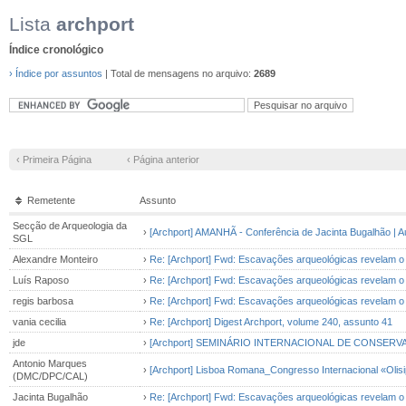
Lista
archport
Índice cronológico
› Índice por assuntos
| Total de mensagens no arquivo:
2689
‹ Primeira Página
‹ Página anterior
Remetente
Assunto
Secção de Arqueologia da
›
[Archport] AMANHÃ - Conferência de Jacinta Bugalhão | Aud
SGL
Alexandre Monteiro
›
Re: [Archport] Fwd: Escavações arqueológicas revelam o
Luís Raposo
›
Re: [Archport] Fwd: Escavações arqueológicas revelam o
regis barbosa
›
Re: [Archport] Fwd: Escavações arqueológicas revelam o
vania cecilia
›
Re: [Archport] Digest Archport, volume 240, assunto 41
jde
›
[Archport] SEMINÁRIO INTERNACIONAL DE CONSE
Antonio Marques
›
[Archport] Lisboa Romana_Congresso Internacional «Olis
(DMC/DPC/CAL)
Jacinta Bugalhão
›
Re: [Archport] Fwd: Escavações arqueológicas revelam o