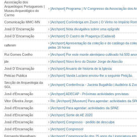
Associação dos
Arqueólogos Portugueses |
›
[Archport] Programa | IV Congresso da Associação dos A
Museu Arqueológico do
Carmo
Comunicação MMC-MN
›
[Archport] Conímbriga em Zoom | O Vinho no Império Ro
José D´Encarnação
›
[Archport] Nota divulgativa sobre uma epígrafe
José D´Encarnação
›
[Archport] O Castro de Pragança (Cadaval)
›
[Archport] Apresentação da coleção e do catálogo da col
ralfenim
pelas 16 horas
Rui Gomes Coelho
›
[Archport] Por este monte alentejano cultivado há 500 a
jde
›
[Archport] Novo livro do Doutor Jorge de Alarcão
José D´Encarnação
›
[Archport] Anuario de historia de la Iglesia
Peticao Publica
›
[Archport] Vanda Luciano enviou-lhe a seguinte Petição.
Secção de Arqueologia da
›
[Archport] Conferência - Jacinta Bugalhão | Auditório & Zoo
SGL
José d'Encarnação
›
[Archport] ADECAP - Próximas actividades previstas
Vitor Oliveira Jorge
›
Re: [Archport] [Museum] Para agendar: actividades da S
José d'Encarnação
›
[Archport] Para agendar: actividades da SPAE
José d'Encarnação
›
[Archport] Sortie de AE 2020
José d'Encarnação
›
[Archport] Congresso - pedido de desculpa
José d'Encarnação
›
[Archport] Congresso!
Fernanda Magalhaes
›
[Archport] Comemoração dos 25 anos da Licenciatura em 