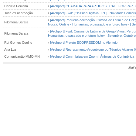
Daniela Ferreira
›
[Archport] CHAMADA PARA ARTIGOS | CALL FOR PAPE
José d'Encarnação
›
[Archport] Fwd: [ClassicaDigitalia | PT] - Novidades editori
›
[Archport] Pequena correcção. Cursos de Latim e de Greg
Filomena Barata
Nuccio Ordine - Humanitas: o passado e o futuro hoje» | 
›
[Archport] Fwd: Cursos de Latim e de Grego Vivos, Percu
Filomena Barata
Humanitas: o passado e o futuro hoje» | Setembro, Outub
Rui Gomes Coelho
›
[Archport] Projeto ECOFREEDOM no Alentejo
Ana Luz
›
[Archport] Recrutamento Arqueólogo ou Técnico Algarve (
Comunicação MMC-MN
›
[Archport] Conímbriga em Zoom | Ânforas de Conímbriga
Mail