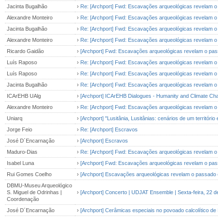
Jacinta Bugalhão
›
Re: [Archport] Fwd: Escavações arqueológicas revelam o
Alexandre Monteiro
›
Re: [Archport] Fwd: Escavações arqueológicas revelam o
Jacinta Bugalhão
›
Re: [Archport] Fwd: Escavações arqueológicas revelam o
Alexandre Monteiro
›
Re: [Archport] Fwd: Escavações arqueológicas revelam o
Ricardo Gaidão
›
[Archport] Fwd: Escavações arqueológicas revelam o pas
Luís Raposo
›
Re: [Archport] Fwd: Escavações arqueológicas revelam o
Luís Raposo
›
Re: [Archport] Fwd: Escavações arqueológicas revelam o
Jacinta Bugalhão
›
Re: [Archport] Fwd: Escavações arqueológicas revelam o
ICArEHB UAlg
›
[Archport] ICArEHB Dialogues - Humanity and Climate Ch
Alexandre Monteiro
›
Re: [Archport] Fwd: Escavações arqueológicas revelam o
Uniarq
›
[Archport] "Lusitânia, Lusitânias: cenários de um territóri
Jorge Feio
›
Re: [Archport] Escravos
José D´Encarnação
›
[Archport] Escravos
Maduro-Dias
›
Re: [Archport] Fwd: Escavações arqueológicas revelam o
Isabel Luna
›
[Archport] Fwd: Escavações arqueológicas revelam o pas
Rui Gomes Coelho
›
[Archport] Escavações arqueológicas revelam o passado 
DBMU-Museu Arqueológico
S. Miguel de Odrinhas |
›
[Archport] Concerto | UDJAT Ensemble | Sexta-feira, 22 
Coordenação
José D´Encarnação
›
[Archport] Cerâmicas especiais no povoado calcolítico de 