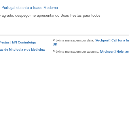
m Portugal durante a Idade Moderna
so agrado, despeço-me apresentando Boas Festas para todos,
Próxima mensagem por data:
[Archport] Call for a 
 Festas | MN Conimbriga
UK
ias de Mitologia e de Medicina
Próxima mensagem por assunto:
[Archport] Hoje, a