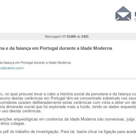
Mensagem Nº
01486
de
2401
ana e da faiança em Portugal durante a Idade Moderna
 da faiança em Portugal durante a Idade Moderna
ero@yahoo.com
>
 no qual procurei levar a cabo a história social da porcelana e da faiança 
nsumo destas cerâmicas em Portugal têm-se concentrado sobretudo nos seus a
sumidores usaram deliberadamente estas cerâmicas com vista a obter um det
esta dimensão social que foi explorada mais a fundo, tendo os dados arqueol
e uso destas cerâmicas.
venções arqueológicas em contextos da Idade Moderna são numerosas, julgo
vários colegas.
 pdf do trabalho de investigação. Para tal, basta clicar na ligação para aced