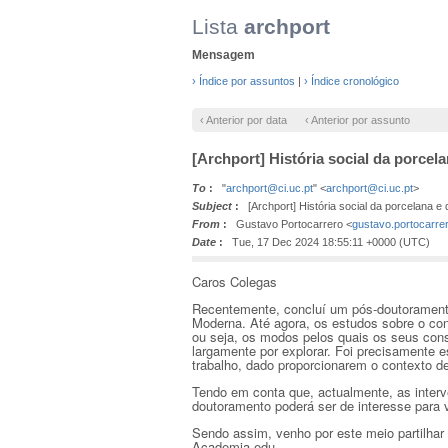
Lista
archport
Mensagem
› Índice por assuntos
|
› Índice cronológico
‹ Anterior por data
‹ Anterior por assunto
[Archport] História social da porcel
To
:
"
archport@ci.uc.pt
" <
archport@ci.uc.pt
>
Subject
:
[Archport] História social da porcelana e
From
:
Gustavo Portocarrero <
gustavo.portocarr
Date
:
Tue, 17 Dec 2024 18:55:11 +0000 (UTC)
Caros Colegas
Recentemente, concluí um pós-doutoramento,
Moderna. Até agora, os estudos sobre o co
ou seja, os modos pelos quais os seus con
largamente por explorar. Foi precisamente 
trabalho, dado proporcionarem o contexto d
Tendo em conta que, actualmente, as inter
doutoramento poderá ser de interesse para 
Sendo assim, venho por este meio partilhar o
Academia.edu.