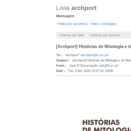
Lista
archport
Mensagem
› Índice por assuntos
|
› Índice cronológico
‹ Anterior por data
‹ Anterior por assunto
[Archport] Histórias de Mitologia e
To
:
"archport" <
archport@ci.uc.pt
>
Subject
:
[Archport] Histórias de Mitologia e de Me
From
:
José D´Encarnação <
jde@fl.uc.pt
>
Date
:
Thu, 9 Apr 2026 19:57:24 +0100