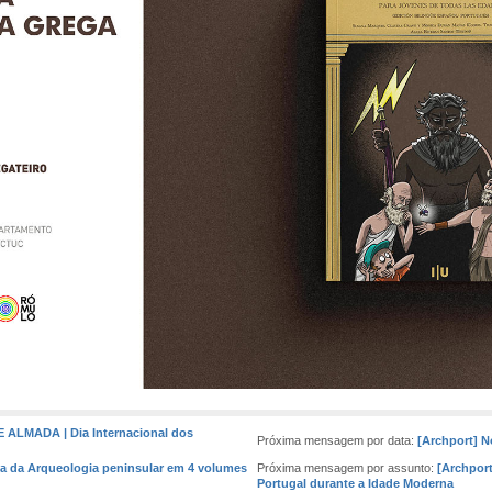
 ALMADA | Dia Internacional dos
Próxima mensagem por data:
[Archport] N
ria da Arqueologia peninsular em 4 volumes
Próxima mensagem por assunto:
[Archport
Portugal durante a Idade Moderna