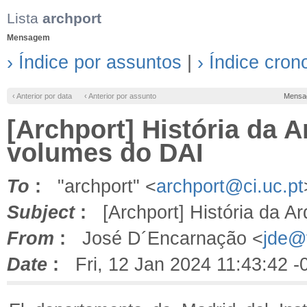
Lista
archport
Mensagem
› Índice por assuntos
|
› Índice cron
‹ Anterior por data
‹ Anterior por assunto
Mensa
[Archport] História da 
volumes do DAI
To
:
"archport" <
archport@ci.uc.pt
Subject
:
[Archport] História da Ar
From
:
José D´Encarnação <
jde@f
Date
:
Fri, 12 Jan 2024 11:43:42 -