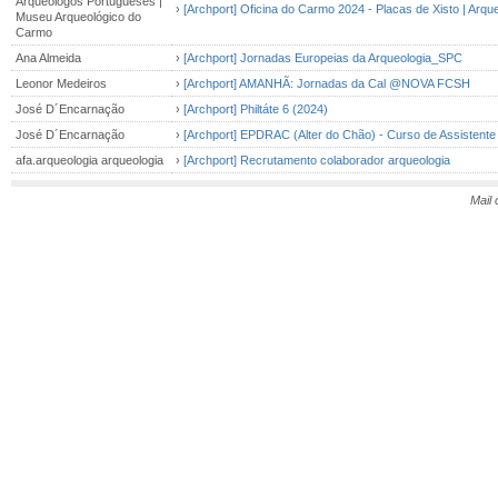
Arqueólogos Portugueses |
›
[Archport] Oficina do Carmo 2024 - Placas de Xisto | Arqu
Museu Arqueológico do
Carmo
Ana Almeida
›
[Archport] Jornadas Europeias da Arqueologia_SPC
Leonor Medeiros
›
[Archport] AMANHÃ: Jornadas da Cal @NOVA FCSH
José D´Encarnação
›
[Archport] Philtáte 6 (2024)
José D´Encarnação
›
[Archport] EPDRAC (Alter do Chão) - Curso de Assistente
afa.arqueologia arqueologia
›
[Archport] Recrutamento colaborador arqueologia
Mail