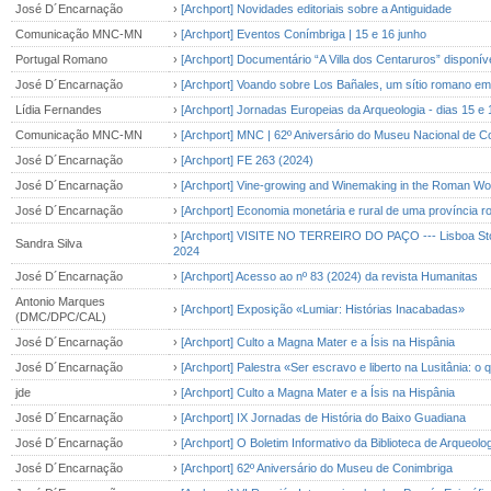
José D´Encarnação
›
[Archport] Novidades editoriais sobre a Antiguidade
Comunicação MNC-MN
›
[Archport] Eventos Conímbriga | 15 e 16 junho
Portugal Romano
›
[Archport] Documentário “A Villa dos Centaruros” disponív
José D´Encarnação
›
[Archport] Voando sobre Los Bañales, um sítio romano em
Lídia Fernandes
›
[Archport] Jornadas Europeias da Arqueologia - dias 
Comunicação MNC-MN
›
[Archport] MNC | 62º Aniversário do Museu Nacional de C
José D´Encarnação
›
[Archport] FE 263 (2024)
José D´Encarnação
›
[Archport] Vine-growing and Winemaking in the Roman Wo
José D´Encarnação
›
[Archport] Economia monetária e rural de uma província 
›
[Archport] VISITE NO TERREIRO DO PAÇO --- Lisboa Story 
Sandra Silva
2024
José D´Encarnação
›
[Archport] Acesso ao nº 83 (2024) da revista Humanitas
Antonio Marques
›
[Archport] Exposição «Lumiar: Histórias Inacabadas»
(DMC/DPC/CAL)
José D´Encarnação
›
[Archport] Culto a Magna Mater e a Ísis na Hispânia
José D´Encarnação
›
[Archport] Palestra «Ser escravo e liberto na Lusitânia: o 
jde
›
[Archport] Culto a Magna Mater e a Ísis na Hispânia
José D´Encarnação
›
[Archport] IX Jornadas de História do Baixo Guadiana
José D´Encarnação
›
[Archport] O Boletim Informativo da Biblioteca de Arqueolog
José D´Encarnação
›
[Archport] 62º Aniversário do Museu de Conimbriga