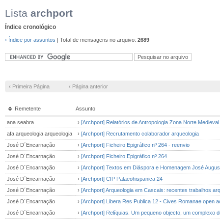
Lista
archport
Índice cronológico
› Índice por assuntos
| Total de mensagens no arquivo:
2689
‹ Primeira Página
‹ Página anterior
Remetente
Assunto
ana seabra
›
[Archport] Relatórios de Antropologia Zona Norte Medie
afa.arqueologia arqueologia
›
[Archport] Recrutamento colaborador arqueologia
José D´Encarnação
›
[Archport] Ficheiro Epigráfico nº 264 - reenvio
José D´Encarnação
›
[Archport] Ficheiro Epigráfico nº 264
José D´Encarnação
›
[Archport] Textos em Diáspora e Homenagem José August
José D´Encarnação
›
[Archport] CfP Palaeohispanica 24
José D´Encarnação
›
[Archport] Arqueologia em Cascais: recentes trabalhos ar
José D´Encarnação
›
[Archport] Libera Res Publica 12 - Cives Romanae open 
José D´Encarnação
›
[Archport] Relíquias. Um pequeno objecto, um complexo 