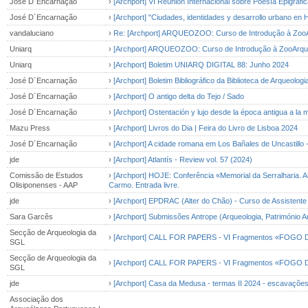
José D´Encarnação
›
[Archport] VI Reunión Internacional sobre Poesía Epigráfi
José D´Encarnação
›
[Archport] "Ciudades, identidades y desarrollo urbano en 
vandaluciano
›
Re: [Archport] ARQUEOZOO: Curso de Introdução à ZooA
Uniarq
›
[Archport] ARQUEOZOO: Curso de Introdução à ZooArqu
Uniarq
›
[Archport] Boletim UNIARQ DIGITAL 88: Junho 2024
José D´Encarnação
›
[Archport] Boletim Bibliográfico da Biblioteca de Arqueolog
José D´Encarnação
›
[Archport] O antigo delta do Tejo / Sado
José D´Encarnação
›
[Archport] Ostentación y lujo desde la época antigua a la 
Mazu Press
›
[Archport] Livros do Dia | Feira do Livro de Lisboa 2024
José D´Encarnação
›
[Archport] A cidade romana em Los Bañales de Uncastillo -
jde
›
[Archport] Atlantís - Review vol. 57 (2024)
Comissão de Estudos
›
[Archport] HOJE: Conferência «Memorial da Serralharia.
Olisiponenses - AAP
Carmo. Entrada livre.
jde
›
[Archport] EPDRAC (Alter do Chão) - Curso de Assistente
Sara Garcês
›
[Archport] Submissões Antrope (Arqueologia, Património A
Secção de Arqueologia da
›
[Archport] CALL FOR PAPERS - VI Fragmentos «FOGO DO
SGL
Secção de Arqueologia da
›
[Archport] CALL FOR PAPERS - VI Fragmentos «FOGO DO
SGL
jde
›
[Archport] Casa da Medusa - termas II 2024 - escavaçõe
Associação dos