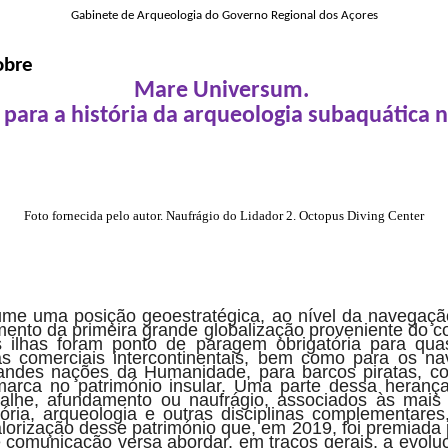
Gabinete de Arqueologia do Governo Regional dos Açores
obre
Mare Universum.
 para a história da arqueologia subaquática 
Foto fornecida pelo autor. Naufrágio do Lidador 2. Octopus Diving Center
me uma posição geoestratégica, ao nível da navegação 
ento da primeira grande globalização proveniente do c
as ilhas foram ponto de paragem obrigatória para q
as comerciais intercontinentais, bem como para os na
grandes nações da Humanidade, para barcos piratas, co
arca no património insular. Uma parte dessa heranç
calhe, afundamento ou naufrágio, associados às mais
tória, arqueologia e outras disciplinas complementare
valorização desse património que, em 2019, foi premia
comunicação versa abordar, em traços gerais, a evoluç