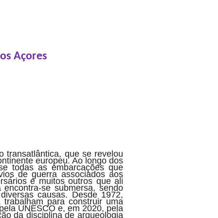
nos Açores
transatlântica, que se revelou
ontinente europeu. Ao longo dos
uase todas as embarcações que
vios de guerra associados aos
rsários e muitos outros que ali
a encontra-se submersa, sendo
 diversas causas. Desde 1972,
s, trabalham para construir uma
da pela UNESCO e, em 2020, pela
ão da disciplina de arqueologia