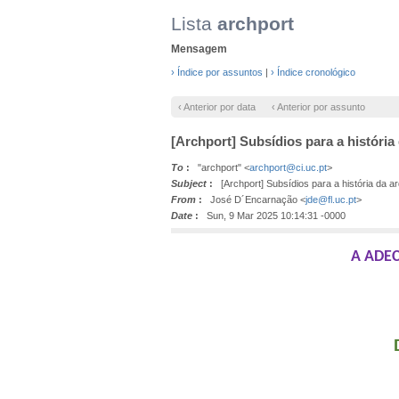
Lista
archport
Mensagem
› Índice por assuntos
|
› Índice cronológico
‹ Anterior por data
‹ Anterior por assunto
[Archport] Subsídios para a história
To
:
"archport" <
archport@ci.uc.pt
>
Subject
:
[Archport] Subsídios para a história da ar
From
:
José D´Encarnação <
jde@fl.uc.pt
>
Date
:
Sun, 9 Mar 2025 10:14:31 -0000
A ADE