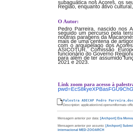
subaquática nos Açores, os se
Região, enquanto ativo cultural
O Autor:
Pedro Parreira, nascido nos A
seguido um percurso pela terr
noutras paragens da Macaronési
mais de uma centena de artigos 
com o arquipélago dos Açores
ASICOTUR, Comissão Europei
funcionário do Governo Region
para além de ter assumido fun
2021 e 2023.
Link zoom para acesso à palestr
pwd=EcS8kyeXPBasFGU9ChGr
Palestra ADECAP Pedro Parreira.do
Description:
application/vnd.openxmlformats-of
Mensagem anterior por data:
[Archport] Era Monog
Mensagem anterior por assunto:
[Archport] Submi
internacional MED-ZOOARCH