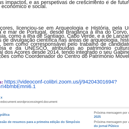
us impactos, e as perspetivas de crescimento e de futu
, económico e social.
çores, licenciou-se em Arqueologia e História, pela 
a e mar de Portugal, desde Bragança à ilha do Corvo,
a, como a ilha de Santiago, Cabo Verde, e a de Lanzar
de divulgação científica nas áreas de arqueologia, his
, bem como corresponsável pelo trabalho de candidatu
a e da UNESCO, atribuídas ao património cultura
al dos Açores desde 2014, tendo integrado o seu Gabine
ções como Coordenador do Centro do Património Móvel, 
a:
https://videoconf-colibri.zoom.us/j/94204301694?
I4bmbEmni6.1
cx
ficedocument.wordprocessingml.document
Próxima mensagem por 
ráfica
2025
ssão de resumos para a primeira edição do Simpósio
Próxima mensagem por 
do jornal Púbico