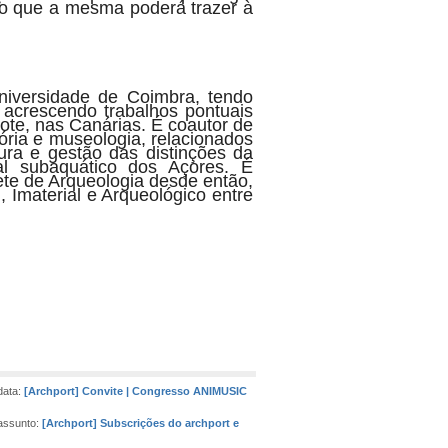
ro que a mesma poderá trazer à
Universidade de Coimbra, tendo
 acrescendo trabalhos pontuais
ote, nas Canárias. É coautor de
tória e museologia, relacionados
ra e gestão das distinções da
l subaquático dos Açores. É
te de Arqueologia desde então,
Imaterial e Arqueológico entre
data:
[Archport] Convite | Congresso ANIMUSIC
assunto:
[Archport] Subscrições do archport e