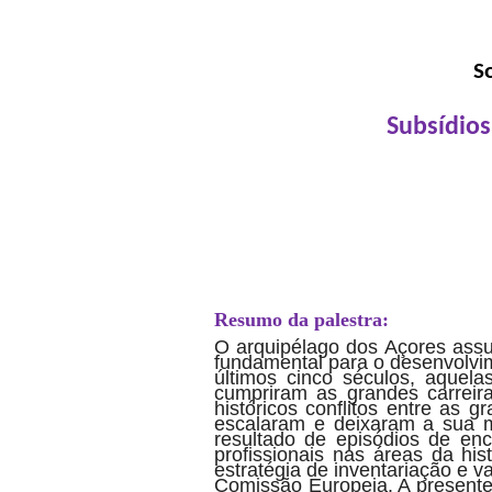
S
Subsídios
Resumo da palestra:
O arquipélago dos Açores assu
fundamental para o desenvolvim
últimos cinco séculos, aquel
cumpriram as grandes carreir
históricos conflitos entre as 
escalaram e deixaram a sua m
resultado de episódios de en
profissionais nas áreas da his
estratégia de inventariação e 
Comissão Europeia. A presente 