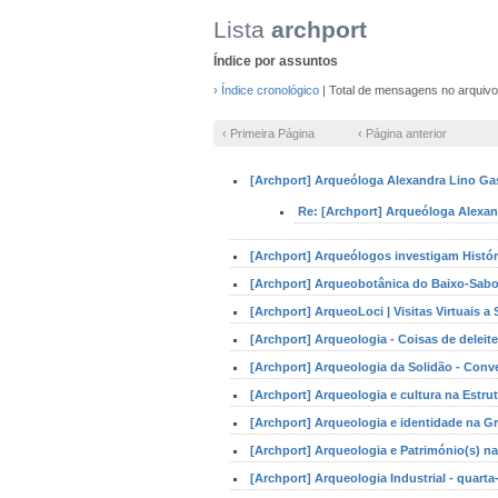
Lista
archport
Índice por assuntos
› Índice cronológico
| Total de mensagens no arquiv
‹ Primeira Página
‹ Página anterior
[Archport] Arqueóloga Alexandra Lino Ga
Re: [Archport] Arqueóloga Alexa
[Archport] Arqueólogos investigam Histór
[Archport] Arqueobotânica do Baixo-Sabo
[Archport] ArqueoLoci | Visitas Virtuais a
[Archport] Arqueologia - Coisas de deleite
[Archport] Arqueologia da Solidão - Con
[Archport] Arqueologia e cultura na Estru
[Archport] Arqueologia e identidade na Gr
[Archport] Arqueologia e Património(s) na 
[Archport] Arqueologia Industrial - quarta