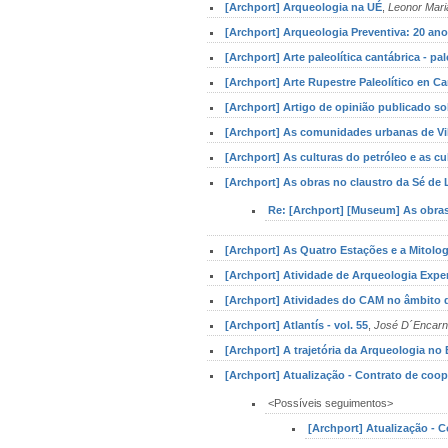
[Archport] Arqueologia na UÉ
,
Leonor Mari
[Archport] Arqueologia Preventiva: 20 ano
[Archport] Arte paleolítica cantábrica - pal
[Archport] Arte Rupestre Paleolítico en Ca
[Archport] Artigo de opinião publicado so
[Archport] As comunidades urbanas de Vila
[Archport] As culturas do petróleo e as cu
[Archport] As obras no claustro da Sé de 
Re: [Archport] [Museum] As obras
[Archport] As Quatro Estações e a Mitologi
[Archport] Atividade de Arqueologia Exp
[Archport] Atividades do CAM no âmbito d
[Archport] Atlantís - vol. 55
,
José D´Encar
[Archport] A trajetória da Arqueologia no 
[Archport] Atualização - Contrato de coo
<Possíveis seguimentos>
[Archport] Atualização - 