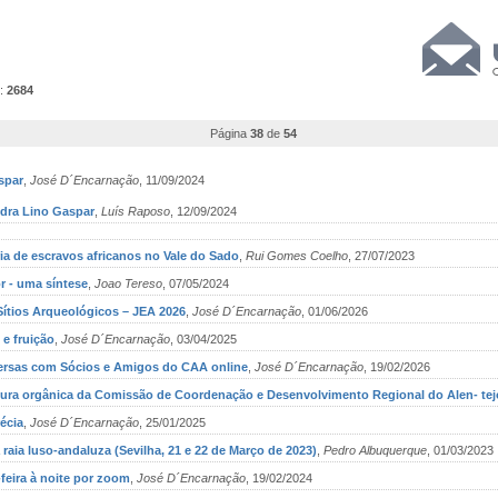
o:
2684
Página
38
de
54
spar
,
José D´Encarnação
, 11/09/2024
ndra Lino Gaspar
,
Luís Raposo
, 12/09/2024
ia de escravos africanos no Vale do Sado
,
Rui Gomes Coelho
, 27/07/2023
r - uma síntese
,
Joao Tereso
, 07/05/2024
 Sítios Arqueológicos – JEA 2026
,
José D´Encarnação
, 01/06/2026
 e fruição
,
José D´Encarnação
, 03/04/2025
versas com Sócios e Amigos do CAA online
,
José D´Encarnação
, 19/02/2026
tura orgânica da Comissão de Coordenação e Desenvolvimento Regional do Alen- tejo,
écia
,
José D´Encarnação
, 25/01/2025
raia luso-andaluza (Sevilha, 21 e 22 de Março de 2023)
,
Pedro Albuquerque
, 01/03/2023
-feira à noite por zoom
,
José D´Encarnação
, 19/02/2024