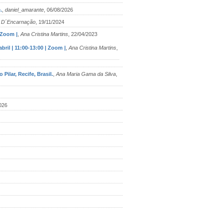
.
,
daniel_amarante
, 06/08/2026
 D´Encarnação
, 19/11/2024
 Zoom |
,
Ana Cristina Martins
, 22/04/2023
ril | 11:00-13:00 | Zoom |
,
Ana Cristina Martins
,
ilar, Recife, Brasil.
,
Ana Maria Gama da Silva
,
026