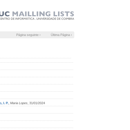
Página seguinte ›
Última Página ›
 I. P.
,
Maria Lopes
, 31/01/2024