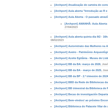
[Archport] Atualização de carteira de co
[Archport] Aula aberta "Introdução ao R e
[Archport] Aula Aberta - O passado através
[Archport] AMANHÃ: Aula Aberta - 
27/04/2023
[Archport] Aula aberta quinta dia 9/2 - 16
08/02/2023
[Archport] Autorretrato das Mulheres na A
[Archport] Aveiro - Património Arqueológi
[Archport] Azeite Egitânia - Museu de Lisb
[Archport] BB da BA: março de 2026
,
José
[Archport] BB da BA - março de 2025
,
Jos
[Archport] BB da BP - 2.º trimestre de 202
[Archport] BBD da Rede de Bibliotecas da 
[Archport] BB trimestral da Biblioteca de 
[Archport] Becas de investigación Depar
[Archport] Bem-vindos! ao próximo Enco
[Archport] Biblioteca do Palacete Vilar de 