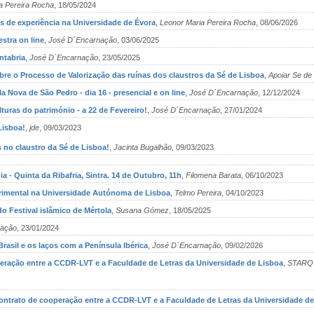
a Pereira Rocha
, 18/05/2024
s de experiência na Universidade de Évora
,
Leonor Maria Pereira Rocha
, 08/06/2026
estra on line
,
José D´Encarnação
, 03/06/2025
ntabria
,
José D´Encarnação
, 23/05/2025
bre o Processo de Valorização das ruínas dos claustros da Sé de Lisboa
,
Apoiar Se de
 Nova de São Pedro - dia 16 - presencial e on line
,
José D´Encarnação
, 12/12/2024
lturas do património - a 22 de Fevereiro!
,
José D´Encarnação
, 27/01/2024
Lisboa!
,
jde
, 09/03/2023
 no claustro da Sé de Lisboa!
,
Jacinta Bugalhão
, 09/03/2023
a - Quinta da Ribafria, Sintra. 14 de Outubro, 11h
,
Filomena Barata
, 06/10/2023
erimental na Universidade Autónoma de Lisboa
,
Telmo Pereira
, 04/10/2023
o Festival islâmico de Mértola
,
Susana Gómez
, 18/05/2025
nação
, 23/01/2024
Brasil e os laços com a Península Ibérica
,
José D´Encarnação
, 09/02/2026
peração entre a CCDR-LVT e a Faculdade de Letras da Universidade de Lisboa
,
STARQ 
Contrato de cooperação entre a CCDR-LVT e a Faculdade de Letras da Universidade d