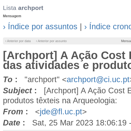
Lista
archport
Mensagem
› Índice por assuntos
|
› Índice cron
‹ Anterior por data
‹ Anterior por assunto
Mensa
[Archport] A Ação Cost 
das atividades e produt
To
:
"archport" <
archport@ci.uc.pt
Subject
:
[Archport] A Ação Cost Eu
produtos têxteis na Arqueologia:
From
:
<
jde@fl.uc.pt
>
Date
:
Sat, 25 Mar 2023 18:06:19 