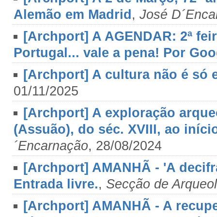
Alemão em Madrid
,
José D´Enca
[Archport] A AGENDAR: 2ª feira
Portugal... vale a pena! Por Go
[Archport] A cultura não é só
01/11/2025
[Archport] A exploração arque
(Assuão), do séc. XVIII, ao iníc
´Encarnação
, 28/08/2024
[Archport] AMANHÃ - 'A decifra
Entrada livre.
,
Secção de Arqueo
[Archport] AMANHÃ - A recupe