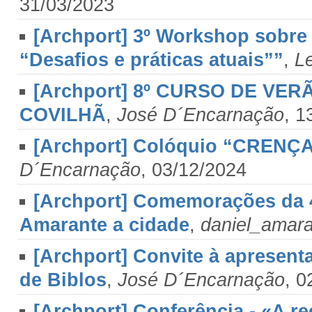
31/03/2023
[Archport] 3º Workshop sobre 
“Desafios e práticas atuais””
,
L
[Archport] 8º CURSO DE VER
COVILHÃ
,
José D´Encarnação
, 1
[Archport] Colóquio “CREN
D´Encarnação
, 03/12/2024
[Archport] Comemorações da 4
Amarante a cidade
,
daniel_amar
[Archport] Convite à apresentaç
de Biblos
,
José D´Encarnação
, 0
[Archport] Conferência - «A r