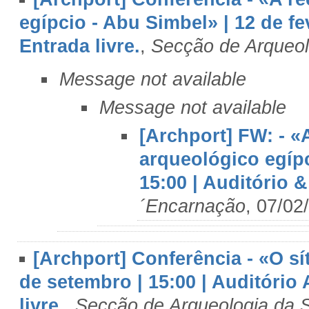
egípcio - Abu Simbel» | 12 de fe
Entrada livre.
,
Secção de Arqueo
Message not available
Message not available
[Archport] FW: - 
arqueológico egípc
15:00 | Auditório &
´Encarnação
, 07/02
[Archport] Conferência - «O s
de setembro | 15:00 | Auditório
livre.
,
Secção de Arqueologia da