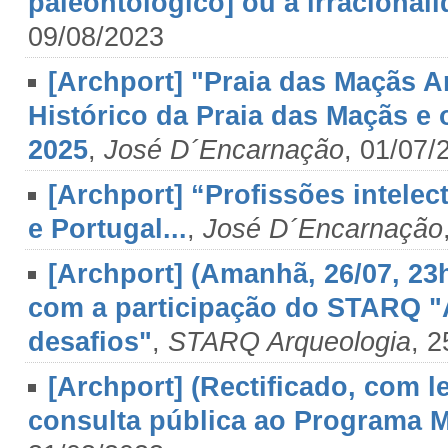
paleontológico] ou a irracional
09/08/2023
[Archport] "Praia das Maçãs 
Histórico da Praia das Maçãs e o
2025
,
José D´Encarnação
, 01/07/
[Archport] “Profissões intele
e Portugal...
,
José D´Encarnação
[Archport] (Amanhã, 26/07, 23
com a participação do STARQ "A
desafios"
,
STARQ Arqueologia
, 
[Archport] (Rectificado, com 
consulta pública ao Programa M