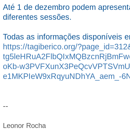
Até 1 de dezembro podem apresent
diferentes sessões.
Todas as informações disponíveis 
https://tagiberico.org/?page_id=31
tg5leHRuA2FlbQIxMQBzcnRjBmFw
oKb-w3PVFXunX3PeQcvVPTSVmU
e1MKPIeW9xRqyuNDhYA_aem_-6Nr
--
Leonor Rocha