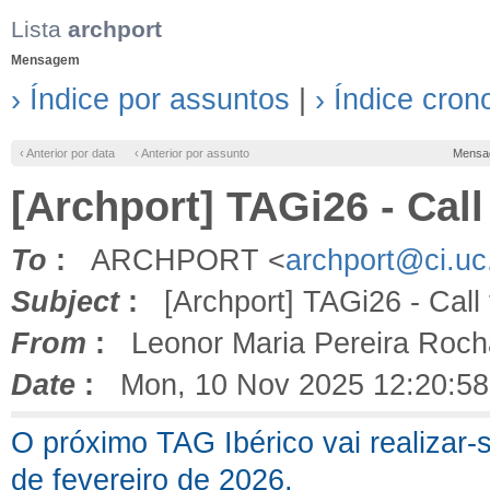
Lista
archport
Mensagem
› Índice por assuntos
|
› Índice cron
‹ Anterior por data
‹ Anterior por assunto
Mensa
[Archport] TAGi26 - Call
To
:
ARCHPORT <
archport@ci.uc
Subject
:
[Archport] TAGi26 - Call 
From
:
Leonor Maria Pereira Roch
Date
:
Mon, 10 Nov 2025 12:20:58
O próximo TAG Ibérico vai realizar-
de fevereiro de 2026.