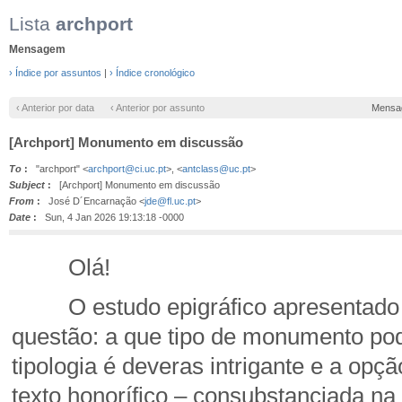
Lista
archport
Mensagem
› Índice por assuntos
|
› Índice cronológico
‹ Anterior por data
‹ Anterior por assunto
Mensa
[Archport] Monumento em discussão
To
:
"archport" <
archport@ci.uc.pt
>, <
antclass@uc.pt
>
Subject
:
[Archport] Monumento em discussão
From
:
José D´Encarnação <
jde@fl.uc.pt
>
Date
:
Sun, 4 Jan 2026 19:13:18 -0000
Olá!
O estudo epigráfico apresentado 
questão: a que tipo de monumento pod
tipologia é deveras intrigante e a op
texto honorífico – consubstanciada na