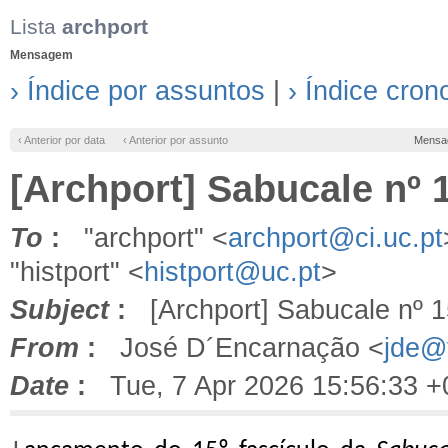
Lista
archport
Mensagem
› Índice por assuntos
|
› Índice cron
‹ Anterior por data
‹ Anterior por assunto
Mensa
[Archport] Sabucale nº
To
:
"archport" <
archport@ci.uc.pt
"histport" <
histport@uc.pt
>
Subject
:
[Archport] Sabucale nº 
From
:
José D´Encarnação <
jde@f
Date
:
Tue, 7 Apr 2026 15:56:33 +