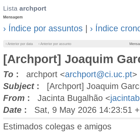
Lista
archport
Mensagem
› Índice por assuntos
|
› Índice cron
‹ Anterior por data
‹ Anterior por assunto
Mensa
[Archport] Joaquim Gar
To
:
archport <
archport@ci.uc.pt
>
Subject
:
[Archport] Joaquim Garci
From
:
Jacinta Bugalhão <
jacint
Date
:
Sat, 9 May 2026 14:23:51 
Estimados colegas e amigos