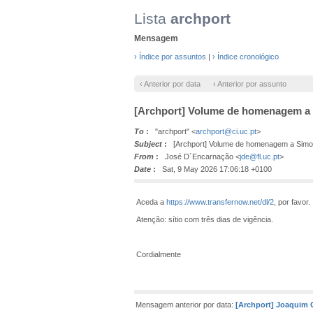
Lista
archport
Mensagem
› Índice por assuntos
|
› Índice cronológico
‹ Anterior por data
‹ Anterior por assunto
[Archport] Volume de homenagem a 
To
:
"archport" <
archport@ci.uc.pt
>
Subject
:
[Archport] Volume de homenagem a Simon
From
:
José D´Encarnação <
jde@fl.uc.pt
>
Date
:
Sat, 9 May 2026 17:06:18 +0100
Aceda a
https://www.transfernow.net/dl/2
, por favor.
Atenção: sítio com três dias de vigência.
Cordialmente
Mensagem anterior por data:
[Archport] Joaquim 