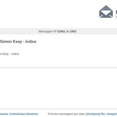
Mensagem Nº
02461
de
2463
Simon Keay - índice
 Keay - índice
Garcia. Cerimónias fúnebres
Próxima mensagem por data:
[Archport] Re: Joaqui