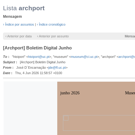
Lista
archport
Mensagem
› Índice por assuntos
|
› Índice cronológico
‹ Anterior por data
‹ Anterior por assunto
Mensa
[Archport] Boletim Digital Junho
To
:
"histport" <
histport@uc.pt
>, "museum" <
museum@ci.uc.pt
>, "archport" <
archport@c
Subject
:
[Archport] Boletim Digital Junho
From
:
José D´Encarnação <
jde@fl.uc.pt
>
Date
:
Thu, 4 Jun 2026 11:58:57 +0100
junho 2026
Museu