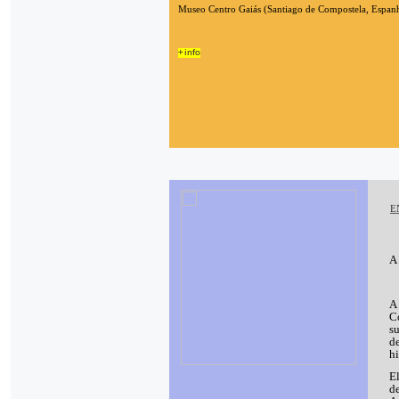
Museo Centro Gaiás (Santiago de Compostela, Espan
+ info
E
A
A
C
s
d
hi
E
de