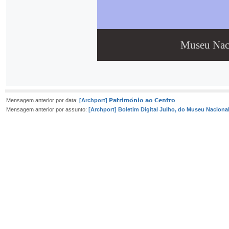
Museu Naci
Mensagem anterior por data:
[Archport] 𝗣𝗮𝘁𝗿𝗶𝗺𝗼́𝗻𝗶𝗼 𝗮𝗼 𝗖𝗲𝗻𝘁𝗿𝗼
Mensagem anterior por assunto:
[Archport] Boletim Digital Julho, do Museu Naciona