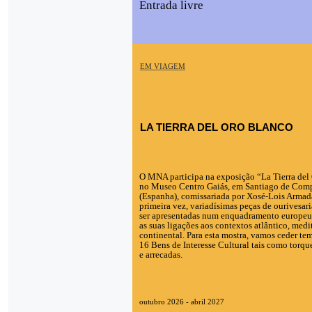
Entrada livre
EM VIAGEM
LA TIERRA DEL ORO BLANCO
O MNA participa na exposição “La Tierra del
no Museo Centro Gaiás, em Santiago de Com
(Espanha), comissariada por Xosé-Lois Armad
primeira vez, variadísimas peças de ourivesari
ser apresentadas num enquadramento europeu
as suas ligações aos contextos atlântico, medi
continental. Para esta mostra, vamos ceder t
16 Bens de Interesse Cultural tais como torque
e arrecadas.
outubro 2026 - abril 2027