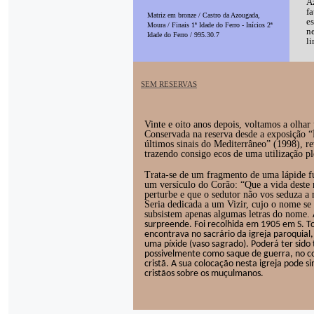
A
fa
Matriz em bronze / Castro da Azougada,
es
Moura / Finais 1ª Idade do Ferro - Inícios 2ª
ne
Idade do Ferro / 995.30.7
li
SEM RESERVAS
Vinte e oito anos depois, voltamos a olhar 
Conservada na reserva desde a exposição “
últimos sinais do Mediterrâneo” (1998), r
trazendo consigo ecos de uma utilização pl
Trata-se de um fragmento de uma lápide f
um versículo do Corão: “Que a vida deste
perturbe e que o sedutor não vos seduza a 
Seria dedicada a um Vizir, cujo o nome se
subsistem apenas algumas letras do nome.
surpreende. Foi recolhida em 1905 em S. T
encontrava no sacrário da igreja paroquial,
uma píxide (vaso sagrado). Poderá ter sido 
possivelmente como saque de guerra, no c
cristã. A sua colocação nesta igreja pode si
cristãos sobre os muçulmanos.