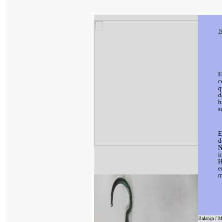
N
E
c
q
d
b
s
E
d
N
i
H
e
m
Balança / Mé