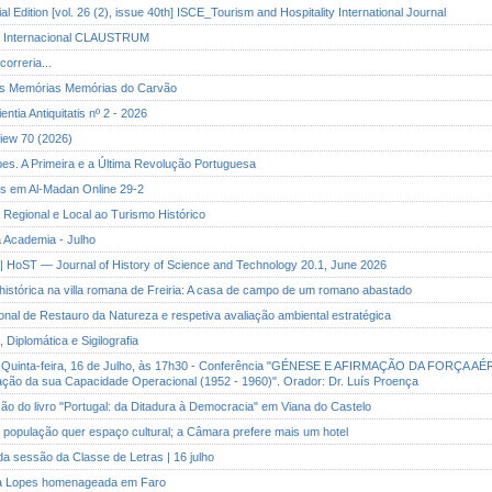
l Edition [vol. 26 (2), issue 40th] ISCE_Tourism and Hospitality International Journal
so Internacional CLAUSTRUM
correria...
das Memórias Memórias do Carvão
entia Antiquitatis nº 2 - 2026
eview 70 (2026)
pes. A Primeira e a Última Revolução Portuguesa
us em Al-Madan Online 29-2
a Regional e Local ao Turismo Histórico
da Academia - Julho
 | HoST — Journal of History of Science and Technology 20.1, June 2026
 histórica na villa romana de Freiria: A casa de campo de um romano abastado
ional de Restauro da Natureza e respetiva avaliação ambiental estratégica
, Diplomática e Sigilografia
: Quinta-feira, 16 de Julho, às 17h30 - Conferência "GÉNESE E AFIRMAÇÃO DA FORÇA
ação da sua Capacidade Operacional (1952 - 1960)". Orador: Dr. Luís Proença
ção do livro "Portugal: da Ditadura à Democracia" em Viana do Castelo
a população quer espaço cultural; a Câmara prefere mais um hotel
da sessão da Classe de Letras | 16 julho
ita Lopes homenageada em Faro