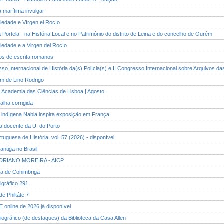
a marítima invulgar
Piedade e Vírgen el Rocío
la Portela - na História Local e no Património do distrito de Leiria e do concelho de Ourém
Piedade e a Virgen del Rocío
tos de escrita romanos
sso Internacional de História da(s) Polícia(s) e II Congresso Internacional sobre Arquivos da
am de Lino Rodrigo
da Academia das Ciências de Lisboa | Agosto
ralha corrigida
de indígena Nabia inspira exposição em França
ra docente da U. do Porto
rtuguesa de História, vol. 57 (2026) - disponível
 antiga no Brasil
 ADRIANO MOREIRA - AICP
ica de Conimbriga
pigráfico 291
de Philtáte 7
E online de 2026 já disponível
bliográfico (de destaques) da Biblioteca da Casa Allen