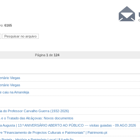
vo:
6165
Página
1
de
124
ertário Viegas
ertário Viegas
ue caiu na Amareleja
ia do Professor Carvalho Guerra (1932-2026)
ina e o Tratado das Alcáçovas: Novos documentos
Rua Augusta | 13.º ANIVERSÁRIO ABERTO AO PÚBLICO --- visitas guiadas - 09.AGO.2026
ve "Financiamento de Projectos Culturais e Patrimoniais" | Patrimonio.pt
a Portela - História e Património Local | 8.ª edição