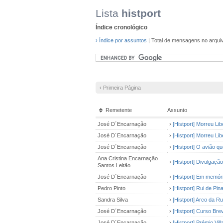
Lista
histport
Índice cronológico
› Índice por assuntos
| Total de mensagens no arqui
‹ Primeira Página
Remetente
Assunto
José D´Encarnação
›
[Histport] Morreu Lib
José D´Encarnação
›
[Histport] Morreu Lib
José D´Encarnação
›
[Histport] O avião q
Ana Cristina Encarnação
›
[Histport] Divulgação
Santos Leitão
José D´Encarnação
›
[Histport] Em memór
Pedro Pinto
›
[Histport] Rui de P
Sandra Silva
›
[Histport] Arco da 
José D´Encarnação
›
[Histport] Curso Bre
José D´Encarnação
›
[Histport] Prémio Vill