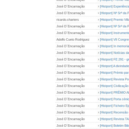
José D´Encarnação
›
[Histport] Experiênci
José D´Encarnação
›
[Histport] Nª Srª da 
ricardo.charters
›
[Histport] Premio Vil
José D´Encarnação
›
[Histport] Nª Srª da 
José D´Encarnação
›
[Histport] Instrumen
Adolfo Cueto Rodriguez
›
[Histport] VII Congre
José D´Encarnação
›
[Histport] In memori
José D´Encarnação
›
[Histport] Notícias 
José D´Encarnação
›
[Histport] FE 291 - g
José D´Encarnação
›
[Histport] A divinda
José D´Encarnação
›
[Histport] Prémio pa
José D´Encarnação
›
[Histport] Revista Po
José D´Encarnação
›
[Histport] Civilização
José D´Encarnação
›
[Histport] PRÉMIO
José D´Encarnação
›
[Histport] Porta cén
José D´Encarnação
›
[Histport] Ficheiro E
José D´Encarnação
›
[Histport] Recensão 
José D´Encarnação
›
[Histport] Revista TA
José D´Encarnação
›
[Histport] Boletim Bi