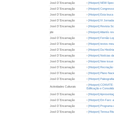
José D´Encarnação
›
[Histport] NEW Specia
José D´Encarnação
›
[Histport] Congres
José D´Encarnação
›
[Histport] Esta louca 
José D´Encarnação
›
[Histport] IV Jorna
José D´Encarnação
›
[Histport] Revista Sci
jde
›
[Histport] Atlantís r
José D´Encarnação
›
[Histport] Fernão Lo
José D´Encarnação
›
[Histport] textos me
José D´Encarnação
›
[Histport] Da Históri
José D´Encarnação
›
[Histport] Notícias 
José D´Encarnação
›
[Histport] New issue
José D´Encarnação
›
[Histport] Recriação
José D´Encarnação
›
[Histport] Plano Nac
José D´Encarnação
›
[Histport] Paleografia
›
[Histport] CONVITE
Actividades Culturais
Edificação e Consolid
José D´Encarnação
›
[Histport] Apresenta
José D´Encarnação
›
[Histport] Em Faro: 
José D´Encarnação
›
[Histport] Programa 
José D´Encarnação
›
[Histport] Teresa R