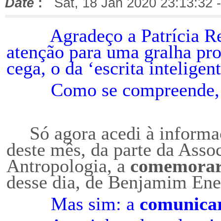
Date
:
Sat, 18 Jan 2020 23:13:32 
Agradeço a Patrícia Rem
atenção para uma gralha pro
cega, o da ‘escrita inteligent
Como se compreende, eu 
Só agora acedi à informa
deste mês, da parte da
Assoc
Antropologia, a
comemora
desse dia,
de Benjamim Enes
Mas sim: a
comunica