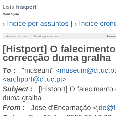
Lista
histport
Mensagem
› Índice por assuntos
|
› Índice cron
‹ Anterior por data
‹ Anterior por assunto
Mensa
[Histport] O faleciment
correcção duma gralha
To
:
"museum" <
museum@ci.uc.p
<
archport@ci.uc.pt
>
Subject
:
[Histport] O falecimento
duma gralha
From
:
José d'Encarnação <
jde@fl