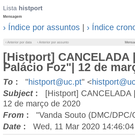
Lista
histport
Mensagem
› Índice por assuntos
|
› Índice cron
‹ Anterior por data
‹ Anterior por assunto
Mensa
[Histport] CANCELADA |
Palácio Foz"| 12 de mar
To
:
"
histport@uc.pt
" <
histport@uc
Subject
:
[Histport] CANCELADA | C
12 de março de 2020
From
:
"Vanda Souto (DMC/DPC/
Date
:
Wed, 11 Mar 2020 14:46:04