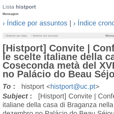
Lista
histport
Mensagem
› Índice por assuntos
|
› Índice cron
‹ Anterior por data
‹ Anterior por assunto
Mensa
[Histport] Convite | Co
le scelte italiane della 
Coseconda metà del XVI
no Palácio do Beau Séj
To
:
histport <
histport@uc.pt
>
Subject
:
[Histport] Convite | Conf
italiane della casa di Braganza nell
dezembro no Palácio do Beau Séjou