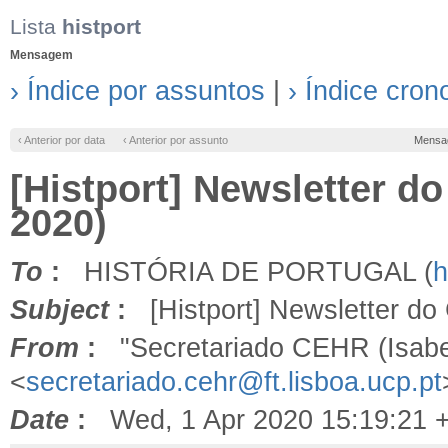
Lista
histport
Mensagem
› Índice por assuntos
|
› Índice cron
‹ Anterior por data
‹ Anterior por assunto
Mensa
[Histport] Newsletter d
2020)
To
:
HISTÓRIA DE PORTUGAL (
h
Subject
:
[Histport] Newsletter do
From
:
"Secretariado CEHR (Isabe
<
secretariado.cehr@ft.lisboa.ucp.pt
Date
:
Wed, 1 Apr 2020 15:19:21 