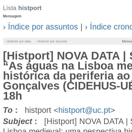
Lista
histport
Mensagem
› Índice por assuntos
|
› Índice cron
‹ Anterior por data
‹ Anterior por assunto
Mensa
[Histport] NOVA DATA | 
“As águas na Lisboa me
histórica da periferia a
Gonçalves (CIDEHUS-UÉ
18h
To
:
histport <
histport@uc.pt
>
Subject
:
[Histport] NOVA DATA | S
Lisboa medieval: uma pespectiva hist