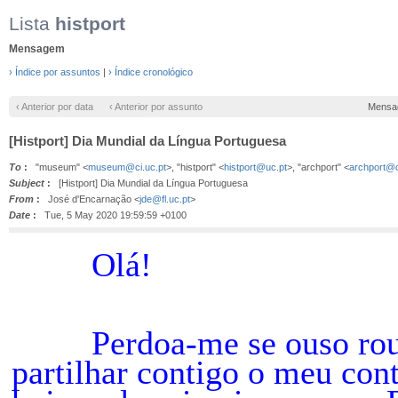
Lista
histport
Mensagem
› Índice por assuntos
|
› Índice cronológico
‹ Anterior por data
‹ Anterior por assunto
Mensa
[Histport] Dia Mundial da Língua Portuguesa
To
:
"museum" <
museum@ci.uc.pt
>, "histport" <
histport@uc.pt
>, "archport" <
archport@c
Subject
:
[Histport] Dia Mundial da Língua Portuguesa
From
:
José d'Encarnação <
jde@fl.uc.pt
>
Date
:
Tue, 5 May 2020 19:59:59 +0100
Olá!
Perdoa-me se ouso roubar
partilhar contigo o meu cont