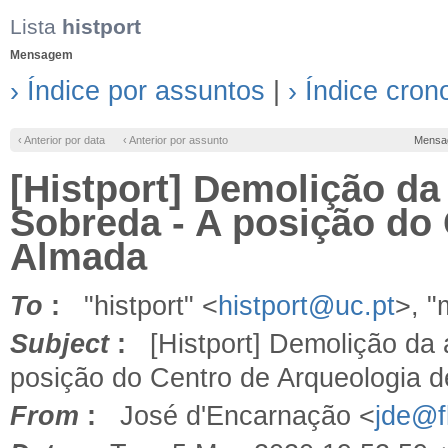
Lista
histport
Mensagem
› Índice por assuntos
|
› Índice cron
‹ Anterior por data
‹ Anterior por assunto
Mensa
[Histport] Demolição da
Sobreda - A posição do
Almada
To
:
"histport" <
histport@uc.pt
>, 
Subject
:
[Histport] Demolição da a
posição do Centro de Arqueologia 
From
:
José d'Encarnação <
jde@fl