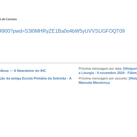
ís de Camões
140624900?pwd=S3I0MHRyZE1Ba0o4bW5yUVVSUGFOQT09
Próxima mensagem por data:
[Histpor
rânea — A Newsletter do IHC
a Liturgia - 9 novembro 2024 - Fátim
ção da antiga Escola Primária da Sobreda - A
Próxima mensagem por assunto:
[His
Manuela Mendonça