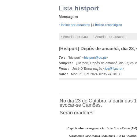
Lista
histport
Mensagem
› Índice por assuntos
|
› Índice cronológico
‹ Anterior por data
‹ Anterior por assunto
[Histport] Depôs de amanhã, dia 23, 
To
:
"histport" <
histport@uc.pt
>
Subject
:
[Histport] Depôs de amanhã, dia 23, vai 
From
:
José D´Encarnação <
jde@fl.uc.pt
>
Date
:
Mon, 21 Oct 2024 10:35:24 +0100
N
o dia 23 de Outubro, a partir da
evocar-se Camões.
Serão oradores:
Capitão-de-mar-e-guerra António Costa Canas (AM
A polémica José Maria Rodrigues – Gago Coutinh