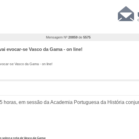
Mensagem Nº
20859
de
5575
vai evocar-se Vasco da Gama - on line!
evocar-se Vasco da Gama - on line!
s 15 horas, em sessão da Academia Portuguesa da História conj
)
o sobre a rota de Vasco da Gama