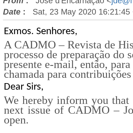
From
:
José d'Encarnação <
jde@fl
Date
:
Sat, 23 May 2020 16:21:45
Exmos. Senhores,
A CADMO – Revista de Hist
processo de prepara
ção
do s
presente e-mail, então, para
chamada para contribuições 
Dear Sirs,
We hereby inform you that t
next issue of CADMO – Jou
open.