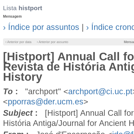
Lista
histport
Mensagem
› Índice por assuntos
|
› Índice cron
‹ Anterior por data
‹ Anterior por assunto
Mensa
[Histport] Annual Call 
Revista de História Anti
History
To
:
"archport" <
archport@ci.uc.pt
<
pporras@der.ucm.es
>
Subject
:
[Histport] Annual Call f
História Antiga/Journal for Ancient H