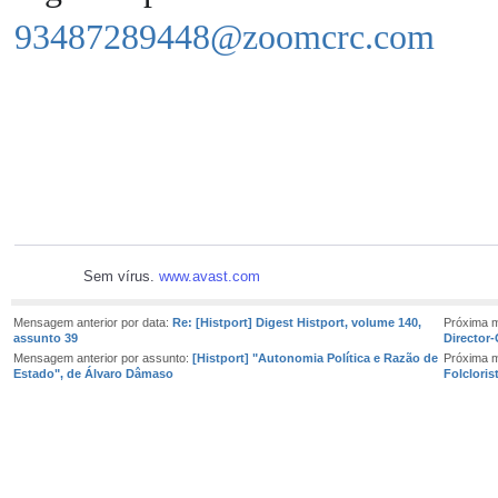
93487289448@zoomcrc.com
Sem vírus.
www.avast.com
Mensagem anterior por data:
Re: [Histport] Digest Histport, volume 140,
Próxima 
assunto 39
Director-
Mensagem anterior por assunto:
[Histport] "Autonomia Política e Razão de
Próxima 
Estado", de Álvaro Dâmaso
Folcloris