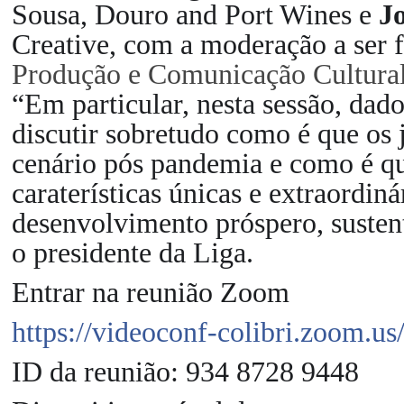
Sousa, Douro and Port Wines e
J
Creative, com a modera
ção
a ser 
Produ
ção
e Comunica
ção
Cultural
“Em particular, nesta sessão, dado
discutir sobretudo como é que os 
cenário pós pandemia e como é que
caraterísticas únicas e extraordin
desenvolvimento próspero, sustent
o presidente da Liga.
Entrar na reunião Zoom
https://videoconf-colibri.zoom.u
ID da reunião: 934 8728 9448