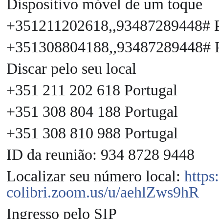
Dispositivo móvel de um toque
+351211202618,,93487289448# P
+351308804188,,93487289448# P
Discar pelo seu local
+351 211 202 618 Portugal
+351 308 804 188 Portugal
+351 308 810 988 Portugal
ID da reunião: 934 8728 9448
Localizar seu número local:
https
colibri.zoom.us/u/aehlZws9hR
Ingresso pelo SIP