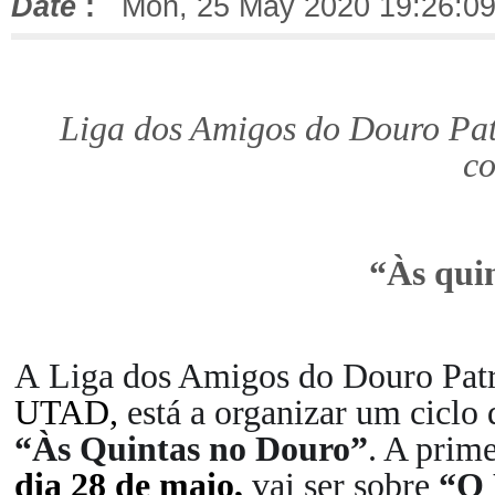
Date
:
Mon, 25 May 2020 19:26:09
Liga dos Amigos do Douro Pat
co
“Às qui
A Liga dos Amigos do Douro Pat
UTAD,
está a organizar um ciclo
“Às Quintas no Douro”
. A prime
dia 28 de maio,
vai ser sobre
“O 