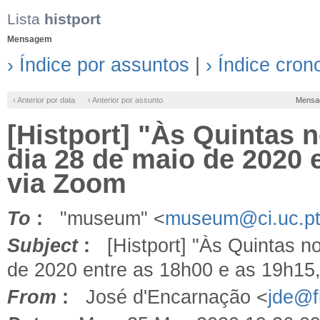
Lista
histport
Mensagem
› Índice por assuntos
|
› Índice cron
‹ Anterior por data
‹ Anterior por assunto
Mensa
[Histport] "Às Quintas 
dia 28 de maio de 2020 
via Zoom
To
:
"museum" <
museum@ci.uc.p
Subject
:
[Histport] "Às Quintas no
de 2020 entre as 18h00 e as 19h15
From
:
José d'Encarnação <
jde@fl