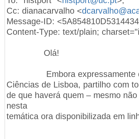
To: "histport" <
histport@uc.pt
>, 
Cc: dianacarvalho <
dcarvalho@aca
Message-ID: <5A854810D53144
Content-Type: text/plain; charset=
Olá!
Embora expressamente dirigi
Ciências de Lisboa, partilho com t
de que haverá quem – mesmo não 
nesta
temática ora disponibilizada em lin