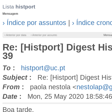
Lista
histport
Mensagem
› Índice por assuntos
|
› Índice cron
‹ Anterior por data
‹ Anterior por assunto
Mensa
Re: [Histport] Digest Hi
39
To
:
histport@uc.pt
Subject
:
Re: [Histport] Digest His
From
:
paola nestola <
nestolap@g
Date
:
Mon, 25 May 2020 18:58:46
Boa tarde,