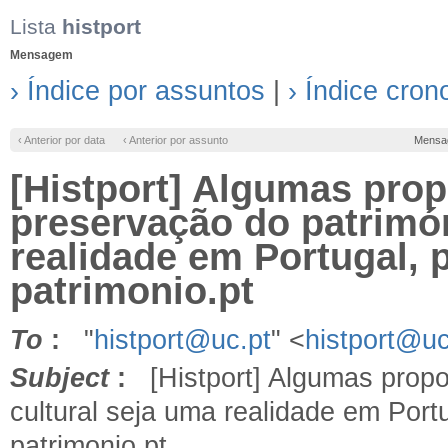
Lista
histport
Mensagem
› Índice por assuntos
|
› Índice cron
‹ Anterior por data
‹ Anterior por assunto
Mensa
[Histport] Algumas prop
preservação do patrimón
realidade em Portugal, p
patrimonio.pt
To
:
"
histport@uc.pt
" <
histport@uc
Subject
:
[Histport] Algumas propo
cultural seja uma realidade em Portu
patrimonio.pt