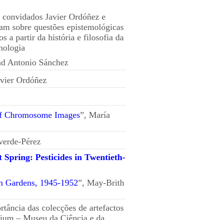
s convidados Javier Ordóñez e
am sobre questões epistemológicas
a partir da história e filosofia da
cnologia
nd Antonio Sánchez
avier Ordóñez
 of Chromosome Images
”, María
verde-Pérez
t Spring: Pesticides in Twentieth-
ian Gardens, 1945-1952
”, May-Brith
ância das colecções de artefactos
nium – Museu da Ciência e da