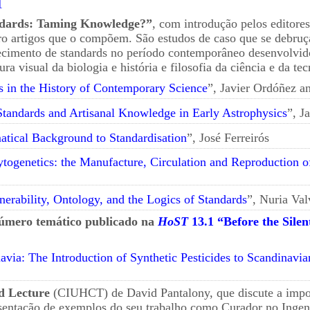
1
dards: Taming Knowledge?”
, com introdução pelos editore
o artigos que o compõem. São estudos de caso que se debruç
lecimento de standards no período contemporâneo desenvolvidos 
ura visual da biologia e história e filosofia da ciência e da te
s in the History of Contemporary Science
”, Javier Ordóñez a
Standards and Artisanal Knowledge in Early Astrophysics
”, J
tical Background to Standardisation
”, José Ferreirós
togenetics: the Manufacture, Circulation and Reproduction
erability, Ontology, and the Logics of Standards
”, Nuria Val
úmero temático publicado na
HoST
13.1 “Before the Silen
avia: The Introduction of Synthetic Pesticides to Scandinav
d Lecture
(CIUHCT) de David Pantalony, que discute a import
resentação de exemplos do seu trabalho como Curador no Inge