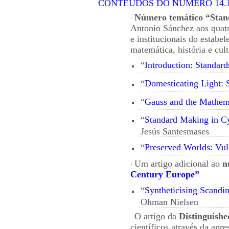
CONTEÚDOS DO NÚMERO 14.
Número temático “Stan
·
Antonio Sánchez aos quatr
e institucionais do estabe
matemática, história e cult
“
Introduction: Standard
“
Domesticating Light: 
“
Gauss and the Mathema
“
Standard Making in Cy
Jesús Santesmases
“
Preserved Worlds: Vuln
Um artigo adicional ao
n
·
Century Europe”
“
Syntheticising Scandin
Ohman Nielsen
O artigo da
Distinguishe
·
científicos através da ap