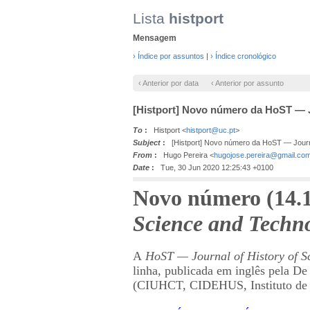
Lista
histport
Mensagem
› Índice por assuntos
|
› Índice cronológico
‹ Anterior por data
‹ Anterior por assunto
[Histport] Novo número da HoST — J
To
:
Histport <
histport@uc.pt
>
Subject
:
[Histport] Novo número da HoST — Journa
From
:
Hugo Pereira <
hugojose.pereira@gmail.co
Date
:
Tue, 30 Jun 2020 12:25:43 +0100
Novo número (14.1
Science and Techn
A
HoST — Journal of History of S
linha, publicada em inglês pela De
(CIUHCT, CIDEHUS, Instituto de Ci