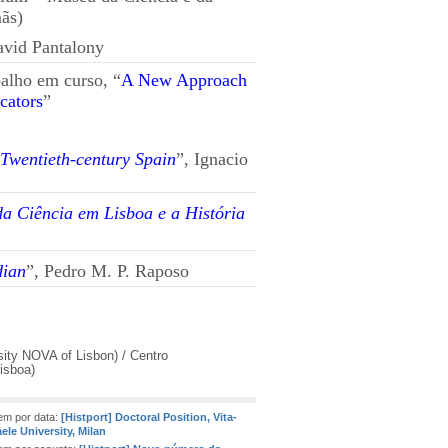
ãs)
avid Pantalony
alho em curso, “
A New Approach
cators
”
 Twentieth-century Spain
”, Ignacio
 da Ciência em Lisboa e a História
dian
”,
Pedro M. P. Raposo
sity NOVA of Lisbon) / Centro
Lisboa)
m por data:
[Histport] Doctoral Position, Vita-
ele University, Milan