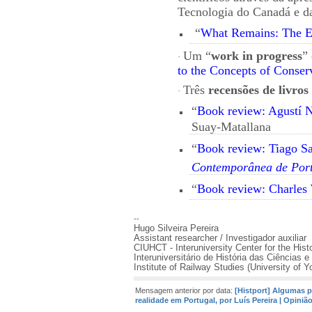
Tecnologia do Canadá e d
“
What Remains: The En
Um “
work in progress
”
·
to the Concepts of Conser
Três
recensões de livros
·
“
Book review: Agustí 
Suay-Matallana
“
Book review: Tiago S
Contemporânea de Por
“
Book review: Charles 
--
Hugo Silveira Pereira
Assistant researcher / Investigador auxiliar
CIUHCT - Interuniversity Center for the His
Interuniversitário de História das Ciências
Institute of Railway Studies (University of Y
Mensagem anterior por data:
[Histport] Algumas p
realidade em Portugal, por Luís Pereira | Opiniã