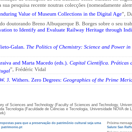
a sua pesquisa recente noutras colecções (nomeadamente alem
during Value of Museum Collections in the Digital Age
”, D
 do doutorando Breno Albuquerque B. Borges sobre o seu trab
vation to Identify and Evaluate Railway Heritage through Indi
Nieto-Galan.
The Politics of Chemistry: Science and Power in
araiva and Marta Macedo (eds.).
Capital Científica. Práticas
”, Frédéric Vidal
tugal
W. J. Withers. Zero Degrees:
Geographies of the Prime Meri
tory of Sciences and Technology (Faculty of Sciences and Technology, Univer
 e da Tecnologia (Faculdade de Ciências e Tecnologia, Universidade NOVA de 
ork)
ropostas para que a preservação do património cultural seja uma
Próxima mensage
o patrimonio.pt
Salute San Raffa