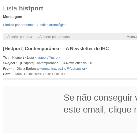
Lista
histport
Mensagem
› Índice por assuntos
|
› Índice cronológico
‹ Anterior por data
‹ Anterior por assunto
Mensa
[Histport] Contemporânea — A Newsletter do IHC
To
:
Histport - Lista <
histport@uc.pt
>
Subject
:
[Histport] Contemporânea — A Newsletter do IHC
From
:
Diana Barbosa <
comunicacao.ihc@fcsh.unl.pt
>
Date
:
Mon, 13 Jul 2020 08:10:00 +0100
Se não conseguir v
este email, clique n