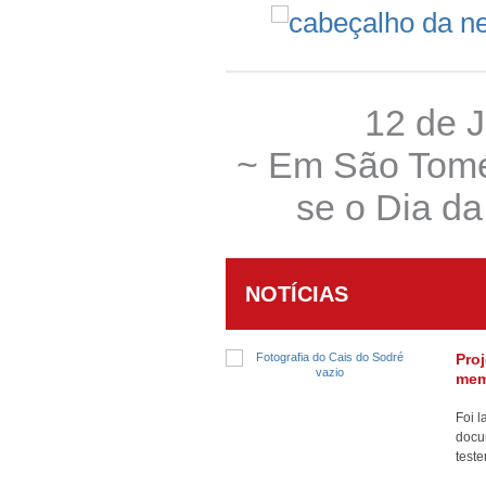
12 de 
~ Em São Tomé 
se o Dia d
NOTÍCIAS
Pro
mem
Foi l
docu
test