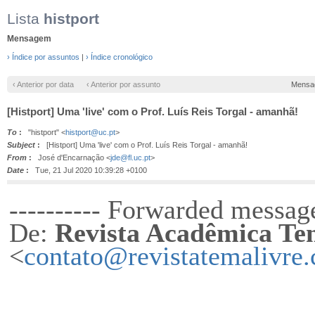
Lista
histport
Mensagem
› Índice por assuntos
|
› Índice cronológico
‹ Anterior por data
‹ Anterior por assunto
Mensa
[Histport] Uma 'live' com o Prof. Luís Reis Torgal - amanhã!
To
:
"histport" <
histport@uc.pt
>
Subject
:
[Histport] Uma 'live' com o Prof. Luís Reis Torgal - amanhã!
From
:
José d'Encarnação <
jde@fl.uc.pt
>
Date
:
Tue, 21 Jul 2020 10:39:28 +0100
---------- Forwarded message
De:
Revista Acadêmica Te
<
contato@revistatemalivre