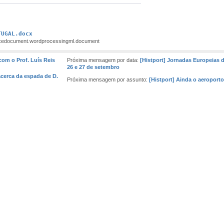
TUGAL.docx
ficedocument.wordprocessingml.document
 com o Prof. Luís Reis
Próxima mensagem por data:
[Histport] Jornadas Europeias d
26 e 27 de setembro
acerca da espada de D.
Próxima mensagem por assunto:
[Histport] Ainda o aeroporto