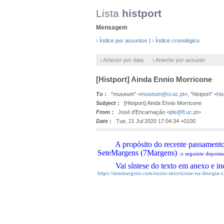
Lista
histport
Mensagem
› Índice por assuntos
|
› Índice cronológico
‹ Anterior por data
‹ Anterior por assunto
[Histport] Ainda Ennio Morricone
To
:
"museum" <
museum@ci.uc.pt
>, "histport" <
hi
Subject
:
[Histport] Ainda Ennio Morricone
From
:
José d'Encarnação <
jde@fl.uc.pt
>
Date
:
Tue, 21 Jul 2020 17:04:34 +0100
A propósito do recente passamento do
SeteMargens (7Margens)
o seguinte depoime
Vai síntese do texto em anexo e indico
https://setemargens.com/ennio-morricone-na-liturgia