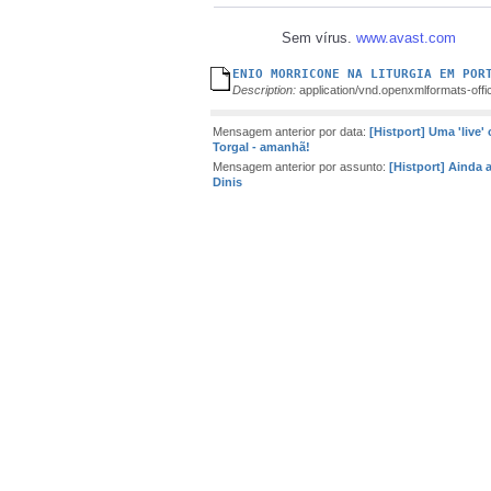
Sem vírus.
www.avast.com
ENIO MORRICONE NA LITURGIA EM POR
Description:
application/vnd.openxmlformats-of
Mensagem anterior por data:
[Histport] Uma 'live'
Torgal - amanhã!
Mensagem anterior por assunto:
[Histport] Ainda 
Dinis