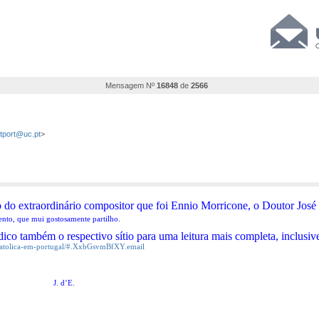
Mensagem Nº
16848
de
2566
stport@uc.pt
>
 extraordinário compositor que foi Ennio Morricone, o Doutor José 
nto, que mui gostosamente partilho.
 também o respectivo sítio para uma leitura mais completa, inclusive
-catolica-em-portugal/#.XxbGsvmBfXY.email
J. d’E.