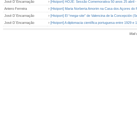
José D´Encarnação
›
[Histport] HOJE: Sessão Comemorativa 50 anos 25 abril -
Antero Ferreira
›
[Histport] Maria Norberta Amorim na Casa dos Açores do 
José D´Encarnação
›
[Histport] El “mega-site” de Valencina de la Concepción (Se
José D´Encarnação
›
[Histport] A diplomacia científica portuguesa entre 1929 e 
Mail