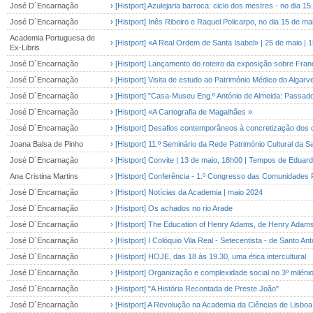
José D´Encarnação
›
[Histport] Azulejaria barroca: ciclo dos mestres - no dia 15.
José D´Encarnação
›
[Histport] Inês Ribeiro e Raquel Policarpo, no dia 15 de 
Academia Portuguesa de
›
[Histport] «A Real Ordem de Santa Isabel» | 25 de maio | 15
Ex-Libris
José D´Encarnação
›
[Histport] Lançamento do roteiro da exposição sobre Fra
José D´Encarnação
›
[Histport] Visita de estudo ao Património Médico do Algarv
José D´Encarnação
›
[Histport] "Casa-Museu Eng.º António de Almeida: Passado
José D´Encarnação
›
[Histport] «A Cartografia de Magalhães »
José D´Encarnação
›
[Histport] Desafios contemporâneos à concretização dos 
Joana Balsa de Pinho
›
[Histport] 11.º Seminário da Rede Património Cultural da S
José D´Encarnação
›
[Histport] Convite | 13 de maio, 18h00 | Tempos de Eduar
Ana Cristina Martins
›
[Histport] Conferência - 1.º Congresso das Comunidades Po
José D´Encarnação
›
[Histport] Notícias da Academia | maio 2024
José D´Encarnação
›
[Histport] Os achados no rio Arade
José D´Encarnação
›
[Histport] The Education of Henry Adams, de Henry Adams,
José D´Encarnação
›
[Histport] I Colóquio Vila Real - Setecentista - de Santo Ant
José D´Encarnação
›
[Histport] HOJE, das 18 às 19.30, uma ética intercultural
José D´Encarnação
›
[Histport] Organização e complexidade social no 3º miléni
José D´Encarnação
›
[Histport] "A História Recontada de Preste João"
José D´Encarnação
›
[Histport] A Revolução na Academia da Ciências de Lisboa