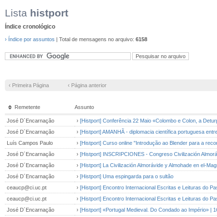
Lista
histport
Índice cronológico
› Índice por assuntos
| Total de mensagens no arquivo:
6158
‹ Primeira Página
‹ Página anterior
Remetente
Assunto
José D´Encarnação
›
[Histport] Conferência 22 Maio «Colombo e Colon, a Detur
José D´Encarnação
›
[Histport] AMANHÃ - diplomacia científica portuguesa ent
Luís Campos Paulo
›
[Histport] Curso online "Introdução ao Blender para a reco
José D´Encarnação
›
[Histport] INSCRIPCIONES - Congreso Civilización Almor
José D´Encarnação
›
[Histport] La Civilización Almorávide y Almohade en el-Mag
José D´Encarnação
›
[Histport] Uma espingarda para o sultão
ceaucp@ci.uc.pt
›
[Histport] Encontro Internacional Escritas e Leituras do
ceaucp@ci.uc.pt
›
[Histport] Encontro Internacional Escritas e Leituras do
José D´Encarnação
›
[Histport] «Portugal Medieval. Do Condado ao Império» | 