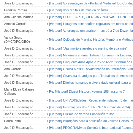
José D´Encarnação
›
[Histport] Apresentação de «Portugal Medieval. Do Conda
Franklin Pereira
›
[Histport] dois recitais de música da Índia
Ana Cristina Martins
›
[Histport] HOJE - 'ARTE, CIENCIA Y NUEVAS TECNOLOGÍAS
António Correia
›
[Histport] Listagens e inspeções regulares em todos os edi
José D´Encarnação
›
[Histport] As crenças em análise - mas só a 7 de Dezembr
Vanda Souto
›
[Histport] Colóquio de Marvila: História, Memória e Vivênc
(DMC/DPC/GEO)
José D´Encarnação
›
[Histport] "Jaz morto e arrefece o menino de sua mãe"
José D´Encarnação
›
[Histport] Matemática, uma História Humana - na Ericeira, 
José D´Encarnação
›
[Histport] Cinquenta Anos Após o 25 de Abril: Celebração
Ana Correia
›
[Histport] Oficina APHES: A valorização do Património Cultu
José D´Encarnação
›
[Histport] Chamada de artigos para Trabalhos de Antropolo
José D´Encarnação
›
[Histport] Direitos humanos e diversidade cultural: para uma
Maria Elvira Callapez
›
Re: [Histport] Digest Histport, volume 188, assunto 7
Callapez
José D´Encarnação
›
[Histport] UNIVERSidades: Redes e identidades | 3 de ma
José D´Encarnação
›
[Histport] Informações do CEHR (Nº 168- maio de 2024)
José D´Encarnação
›
[Histport] Cursos de Verano Fundación Yuste
Pedro Pinto
›
[Histport] inscrições para a aquisição do volume Cortes 
José D´Encarnação
›
[Histport] PROGRAMA do Seminário Internacional Fazenda-