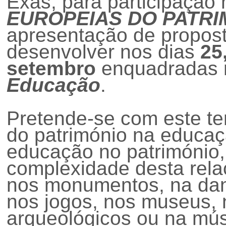
Exas, para participa
ção
EUROPEIAS DO PATRI
apresenta
ção
de proposta
desenvolver nos dias
25
setembro
enquadradas 
Educa
ção
.
Pretende-se com este tem
do património na educa
ç
educa
ção
no património,
complexidade desta rela
nos monumentos, na danç
nos jogos, nos museus, n
arqueológicos ou na músi