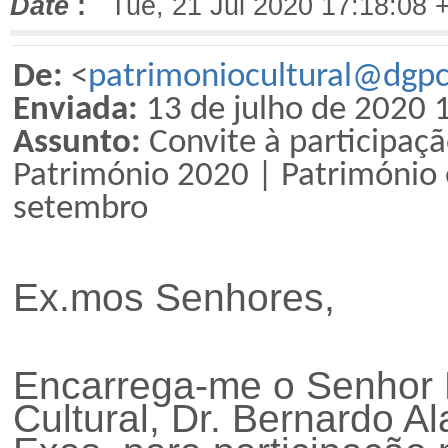
Date
:
Tue, 21 Jul 2020 17:18:08 
De:
<
patrimoniocultural@dgpc
Enviada:
13 de
ju
lho de 2020 
Assunto:
Convite à participa
çã
Património 2020 | Património
setembro
Ex.mos Senhores,
Encarrega-me o Senhor D
Cultural, Dr. Bernardo Al