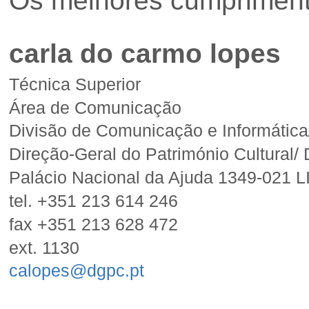
Os melhores cumpriment
carla do carmo lopes
Técnica Superior
Área de Comunica
ção
Divisão de Comunica
ção
e Informátic
Dire
ção
-Geral do Património Cultural
Palácio Nacional da A
ju
da 1349-021 
tel. +351 213 614 246
fax +351 213 628 472
ext. 1130
calopes@dgpc.pt