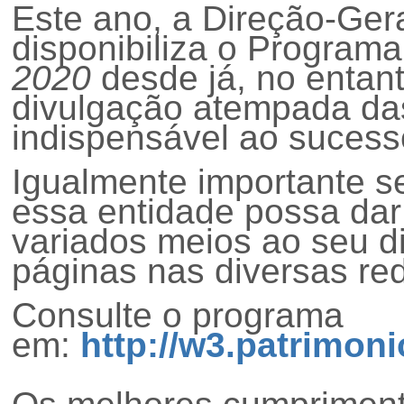
Este ano, a Dire
ção
-Gera
disponibiliza o Program
2020
desde já, no entan
divulga
ção
atempada das
indispensável ao sucess
Igualmente importante se
essa entidade possa dar 
variados meios ao seu di
páginas nas diversas red
Consulte o programa
em:
http://w3.patrimonio