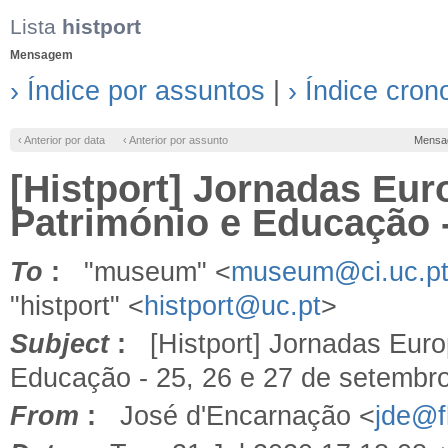
Lista
histport
Mensagem
› Índice por assuntos
|
› Índice cron
‹ Anterior por data
‹ Anterior por assunto
Mensa
[Histport] Jornadas Eur
Património e Educação -
To
:
"museum" <
museum@ci.uc.p
"histport" <
histport@uc.pt
>
Subject
:
[Histport] Jornadas Europ
Educação - 25, 26 e 27 de setembr
From
:
José d'Encarnação <
jde@fl