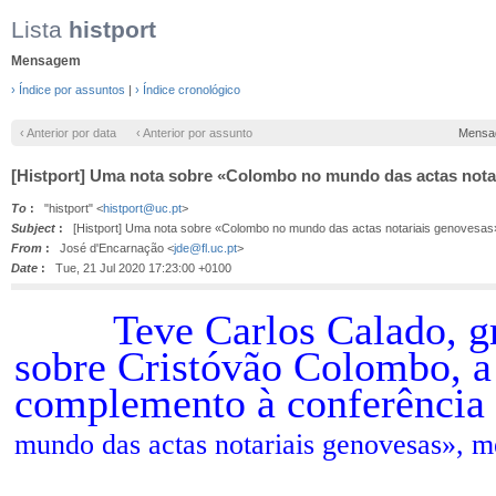
Lista
histport
Mensagem
› Índice por assuntos
|
› Índice cronológico
‹ Anterior por data
‹ Anterior por assunto
Mensa
[Histport] Uma nota sobre «Colombo no mundo das actas nota
To
:
"histport" <
histport@uc.pt
>
Subject
:
[Histport] Uma nota sobre «Colombo no mundo das actas notariais genovesas
From
:
José d'Encarnação <
jde@fl.uc.pt
>
Date
:
Tue, 21 Jul 2020 17:23:00 +0100
Teve Carlos Calado, gran
sobre Cristóvão Colombo, a 
complemento à conferência q
mundo das actas notariais genovesas»
, m