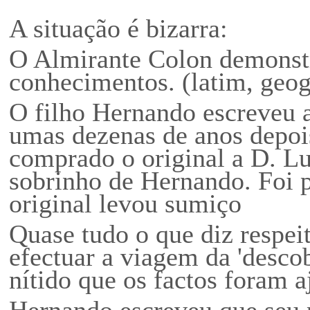
A situa
ção
é bizarra:
O Almirante Colon demonstr
conhecimentos. (latim, geogr
O filho Hernando escreveu a
umas dezenas de anos depois
comprado o original a D. Lu
sobrinho de Hernando. Foi p
original levou sumiço
Quase tudo o que diz respei
efectuar a viagem da 'descob
nítido que os factos foram a
Hernando escreveu que seu 