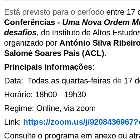
Está previsto para o período
entre 17 
Conferências -
Uma Nova Ordem Mu
desafios
, do Instituto de Altos Estud
organizado por
António Silva Ribeir
Salomé Soares Pais (ACL)
.
Principais informações
:
Data: Todas as quartas-feiras
de
17 d
Horário: 18h00 - 19h30
Regime: Online, via zoom
Link: 
https://zoom.us/j/920843696
Consulte o programa em anexo ou atra