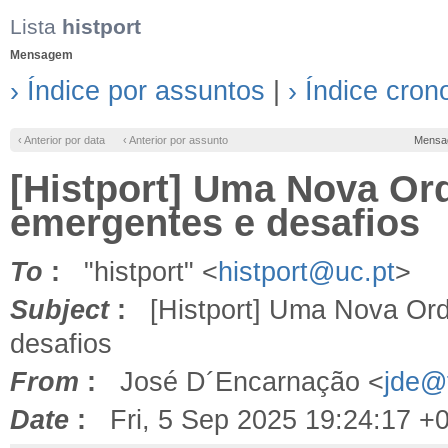
Lista
histport
Mensagem
› Índice por assuntos
|
› Índice cron
‹ Anterior por data
‹ Anterior por assunto
Mensa
[Histport] Uma Nova O
emergentes e desafios
To
:
"histport" <
histport@uc.pt
>
Subject
:
[Histport] Uma Nova Ord
desafios
From
:
José D´Encarnação <
jde@f
Date
:
Fri, 5 Sep 2025 19:24:17 +