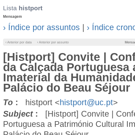
Lista
histport
Mensagem
› Índice por assuntos
|
› Índice cron
‹ Anterior por data
‹ Anterior por assunto
Mensa
[Histport] Convite | Con
da Calçada Portuguesa a
Imaterial da Humanidade
Palácio do Beau Séjour
To
:
histport <
histport@uc.pt
>
Subject
:
[Histport] Convite | Conf
Portuguesa a Património Cultural I
Palácio do Beau Séjour