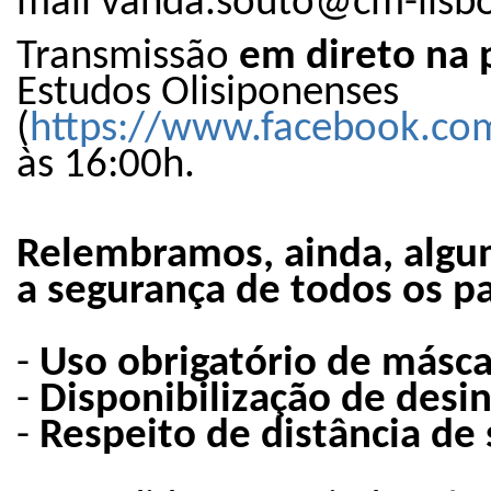
mail vanda.souto@cm-lisbo
Transmissão
em direto na 
Estudos Olisiponenses
(
https://www.facebook.com
às 16:00h.​
Relembramos, ainda, algu
a segurança de todos os pa
-
Uso obrigatório de másca
-
Disponibilização de desi
-
Respeito de distância de