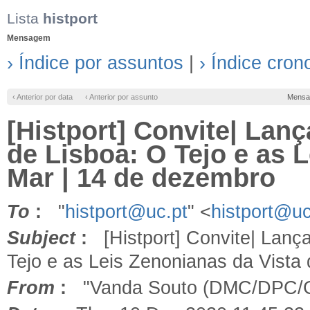
Lista
histport
Mensagem
› Índice por assuntos
|
› Índice cron
‹ Anterior por data
‹ Anterior por assunto
Mensa
[Histport] Convite| La
de Lisboa: O Tejo e as 
Mar | 14 de dezembro
To
:
"
histport@uc.pt
" <
histport@uc
Subject
:
[Histport] Convite| Lanç
Tejo e as Leis Zenonianas da Vista
From
:
"Vanda Souto (DMC/DPC/