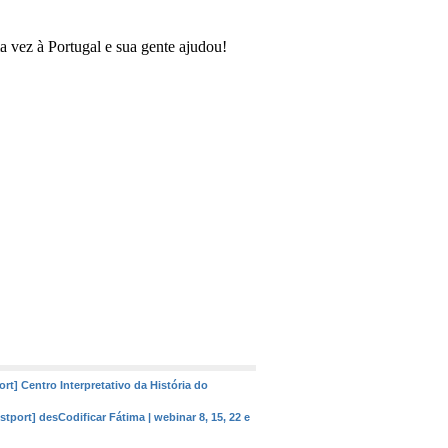
z à Portugal e sua gente a
ju
dou!
ort] Centro Interpretativo da História do
istport] desCodificar Fátima | webinar 8, 15, 22 e