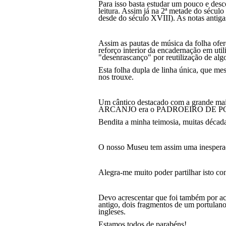
Para isso basta estudar um pouco e desc
leitura. Assim já na 2ª metade do sécul
desde do século XVIII). As notas antig
Assim as pautas de música da folha ofe
reforço interior da encaderna
ção
em util
"desenrascanço" por reutiliza
ção
de algo
Esta folha dupla de linha única, que m
nos trouxe.
Um cântico destacado com a grande
ARCANJO era o PADROEIRO DE PORTU
Bendita a minha teimosia, muitas décadas
O nosso Museu tem assim uma inesperada
Alegra-me muito poder partilhar isto co
Devo acrescentar que foi também por ac
antigo, dois fragmentos de um portulano
ingleses.
Estamos todos de parabéns!