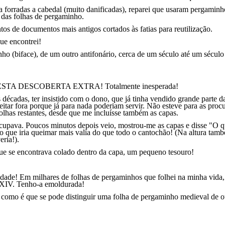
orradas a cabedal (muito danificadas), reparei que usaram pergaminhos 
s das folhas de pergaminho.
os de documentos mais antigos cortados às fatias para reutiliza
ção
.
ue encontrei!
o (biface), de um outro antifonário,
cerca
de um século até um século 
A DESCOBERTA EXTRA! Totalmente inesperada!
décadas, ter insistido com o dono, que já tinha vendido grande parte d
deitar fora porque já para nada poderiam servir. Não esteve para as pro
olhas restantes, desde que me incluísse também as capas.
upava. Poucos minutos depois veio, mostrou-me as capas e disse "O q
o que iria queimar mais valia do que todo o cantochão! (Na altura tamb
eria!).
ue se encontrava colado dentro da capa, um pequeno tesouro!
idade! Em milhares de folhas de pergaminhos que folhei na minha vida
u XIV. Tenho-a emoldurada!
 como é que se pode distinguir uma folha de pergaminho medieval de 