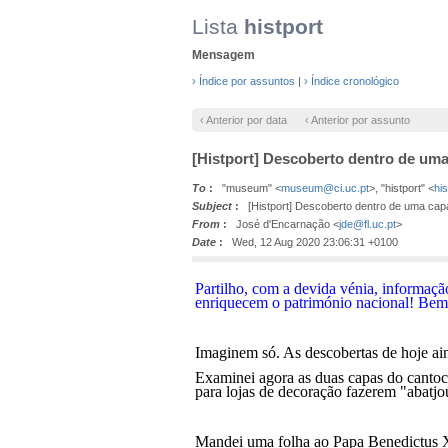
Lista
histport
Mensagem
› Índice por assuntos
|
› Índice cronológico
‹ Anterior por data
‹ Anterior por assunto
[Histport] Descoberto dentro de um
To
:
"museum" <
museum@ci.uc.pt
>, "histport" <
hi
Subject
:
[Histport] Descoberto dentro de uma cap
From
:
José d'Encarnação <
jde@fl.uc.pt
>
Date
:
Wed, 12 Aug 2020 23:06:31 +0100
Partilho, com a devida vénia, informa
çã
enriquecem o património nacional! Bem h
Imaginem só. As descobertas de hoje ai
Examinei agora as duas capas do cantoc
para lojas de decora
ção
fazerem "abatjo
Mandei uma folha ao Papa Benedictus