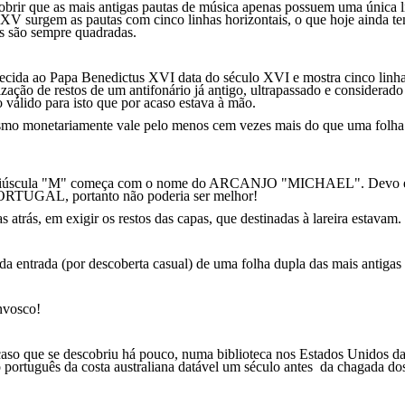
obrir que as mais antigas pautas de música apenas possuem uma única lin
o XV surgem as pautas com cinco linhas horizontais, o que hoje ainda 
as são sempre quadradas.
recida ao Papa Benedictus XVI data do século XVI e mostra cinco linha
iza
ção
de restos de um antifonário já antigo, ultrapassado e considerado
 válido para isto que por acaso estava à mão.
esmo monetariamente vale pelo menos cem vezes mais do que uma folha 
 maiúscula "M" começa com o nome do ARCANJO "MICHAEL". Devo 
GAL, portanto não poderia ser melhor!
 atrás, em exigir os restos das capas, que destinadas à lareira estavam.
 entrada (por descoberta casual) de uma folha dupla das mais antigas 
nvosco!
aso que se descobriu há pouco, numa biblioteca nos Estados Unidos da
 português da costa australiana datável um século antes da chagada dos