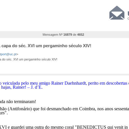
Mensagem Nº
16879
de
4652
a capa do séc. XVI um pergaminho século XIV!
stport@uc.pt
>
a do séc. XVI um pergaminho século XIV!
o
veiculada pelo meu amigo Rainer Daehnhardt, perito em descobertas 
ajas, Rainer! – J. d’E.
nda não terminaram!
hão (Antifonário) que foi desmanchado em Coimbra, nos anos sessenta 
urs".
 XVI e guardei uma outra do mesmo coral "BENEDICTUS qui venit in