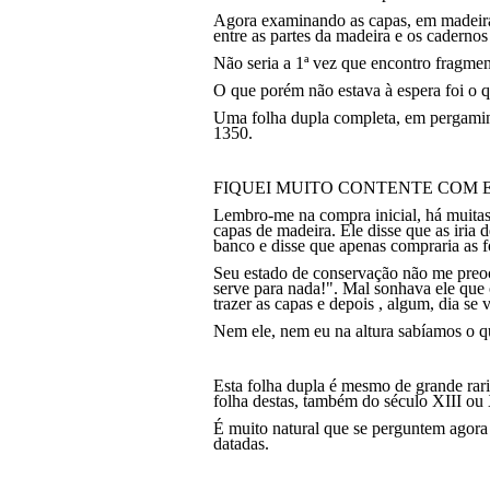
Agora examinando as capas, em madeira f
entre as partes da madeira e os caderno
Não seria a 1ª vez que encontro fragment
O que porém não estava à espera foi o q
Uma folha dupla completa, em pergaminh
1350.
FIQUEI MUITO CONTENTE COM EST
Lembro-me na compra inicial, há muitas 
capas de madeira. Ele disse que as iria 
banco e disse que apenas compraria as f
Seu estado de conserva
ção
não me preoc
serve para nada!". Mal sonhava ele que 
trazer as capas e depois , algum, dia se v
Nem ele, nem eu na altura sabíamos o q
Esta folha dupla é mesmo de grande rar
folha destas, também do século XIII o
É muito natural que se perguntem agora
datadas.