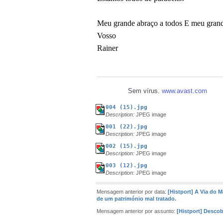
Meu grande abraço a todos E meu gr
Vosso
Rainer
Sem vírus.
www.avast.com
004 (15).jpg
Description:
JPEG image
001 (22).jpg
Description:
JPEG image
002 (15).jpg
Description:
JPEG image
003 (12).jpg
Description:
JPEG image
Mensagem anterior por data:
[Histport] A Via do
de um património mal tratado.
Mensagem anterior por assunto:
[Histport] Desco