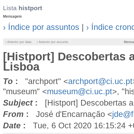
Lista
histport
Mensagem
› Índice por assuntos
|
› Índice cron
‹ Anterior por data
‹ Anterior por assunto
Mensa
[Histport] Descobertas 
Lisboa
To
:
"archport" <
archport@ci.uc.pt
"museum" <
museum@ci.uc.pt
>, "hi
Subject
:
[Histport] Descobertas a
From
:
José d'Encarnação <
jde@fl
Date
:
Tue, 6 Oct 2020 16:15:24 