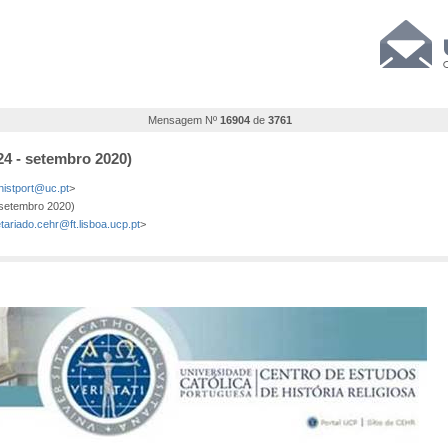
Mensagem Nº
16904
de
3761
24 - setembro 2020)
histport@uc.pt
>
 setembro 2020)
tariado.cehr@ft.lisboa.ucp.pt
>