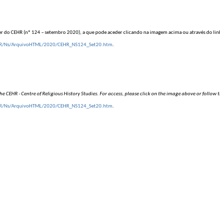
 do CEHR (nº 124 – setembro 2020), a que pode aceder clicando na imagem acima ou através do lin
CEHR/Ns/ArquivoHTML/2020/CEHR_NS124_Set20.htm
.
he CEHR - Centre of Religious History Studies. For access, please click on the image above or follow t
CEHR/Ns/ArquivoHTML/2020/CEHR_NS124_Set20.htm
.