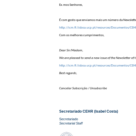
Ex.mos Senhores,
É com gosto que enviamos mais um número da Newsletter
http://icm.ft.lisboa.ucp.pt/resources/Documentos/
Com os melhores cumprimentos,
Dear Sir/Madam,
We are pleased to send a new issue of the Newsletter of t
http://icm.ft.lisboa.ucp.pt/resources/Documentos/
Best regards,
Cancelar Subscrição / Unsubscribe
Secretariado CEHR (Isabel Costa)
Secretariado
Secretarial Staff