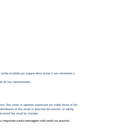
 a tenha recebido por engano deve avisar o seu remetente e
de de seu representante.
ove. Any views or opinions expressed are solely those of the
distribution of this email or attached documents, or taking
received this email by mistake.
u responda a esta mensagem indicando no assunto