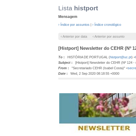
Lista
histport
Mensagem
› Índice por assuntos
|
› Índice cronológico
‹ Anterior por data
‹ Anterior por assunto
[Histport] Newsletter do CEHR (Nº 1
To
:
HISTÓRIA DE PORTUGAL (
histport@uc.pt
) <
Subject
:
[Histport] Newsletter do CEHR (Nº 124 -
From
:
"Secretariado CEHR (Isabel Costa)" <
secre
Date
:
Wed, 2 Sep 2020 08:18:55 +0000