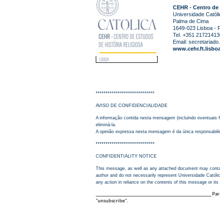
CEHR - Centro de 
Universidade Católi
Palma de Cima
1649-023 Lisboa - P
Tel. +351 21721413
Email:
secretariado.
www.cehr.ft.lisbo
******************************
AVISO DE CONFIDENCIALIDADE
A informação contida nesta mensagem (incluindo eventuais fi
eliminá-la.
A opinião expressa nesta mensagem é da única responsabilid
******************************
CONFIDENTIALITY NOTICE
This message, as well as any attached document may contain 
author and do not necessarily represent Universidade Católica
any action in reliance on the contents of this message or its
_______________________________________________ Para 
"unsubscribe".