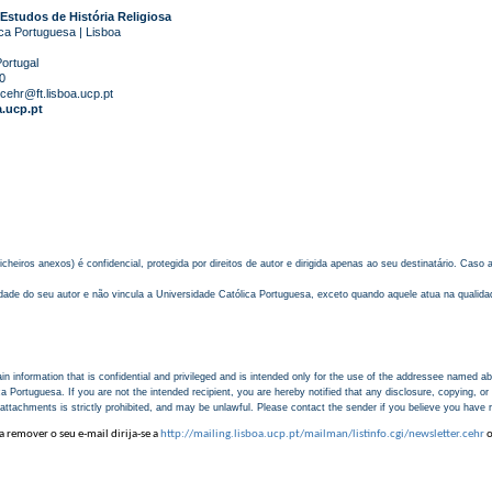
Estudos de História Religiosa
ca Portuguesa | Lisboa
ortugal
0
cehr@ft.lisboa.ucp.pt
a.ucp.pt
cheiros anexos) é confidencial, protegida por direitos de autor e dirigida apenas ao seu destinatário. Caso
ade do seu autor e não vincula a Universidade Católica Portuguesa, exceto quando aquele atua na qualida
information that is confidential and privileged and is intended only for the use of the addressee named ab
 Portuguesa. If you are not the intended recipient, you are hereby notified that any disclosure, copying, or 
 attachments is strictly prohibited, and may be unlawful. Please contact the sender if you believe you have 
remover o seu e-mail dirija-se a
http://mailing.lisboa.ucp.pt/mailman/listinfo.cgi/newsletter.cehr
o