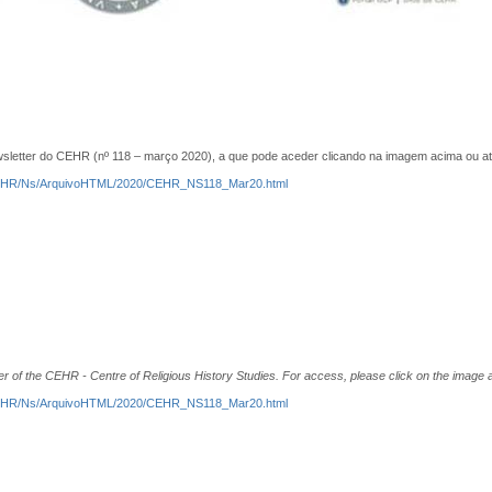
etter do CEHR (nº 118 – março 2020), a que pode aceder clicando na imagem acima ou atr
os/CEHR/Ns/ArquivoHTML/2020/CEHR_NS118_Mar20.html
 of the CEHR - Centre of Religious History Studies. For access, please click on the image ab
os/CEHR/Ns/ArquivoHTML/2020/CEHR_NS118_Mar20.html