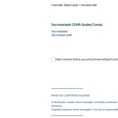
Cancelar Subscrição / Unsubscribe
Secretariado CEHR (Isabel Costa)
Secretariado
Secretarial Staff
******************************
AVISO DE CONFIDENCIALIDADE
A informação contida nesta mensagem (incluindo eventuais fi
eliminá-la.
A opinião expressa nesta mensagem é da única responsabilid
******************************