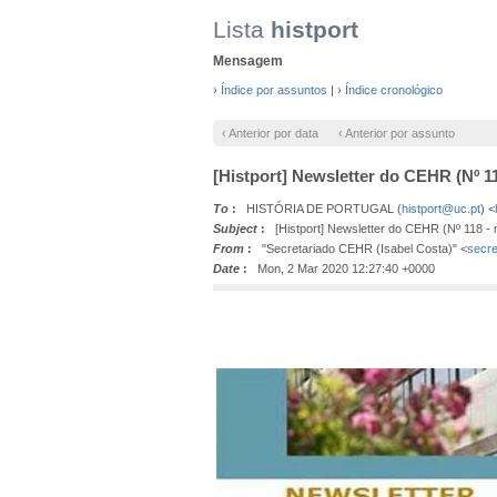
Lista
histport
Mensagem
› Índice por assuntos
|
› Índice cronológico
‹ Anterior por data
‹ Anterior por assunto
[Histport] Newsletter do CEHR (Nº 1
To
:
HISTÓRIA DE PORTUGAL (
histport@uc.pt
) <
Subject
:
[Histport] Newsletter do CEHR (Nº 118 -
From
:
"Secretariado CEHR (Isabel Costa)" <
secre
Date
:
Mon, 2 Mar 2020 12:27:40 +0000