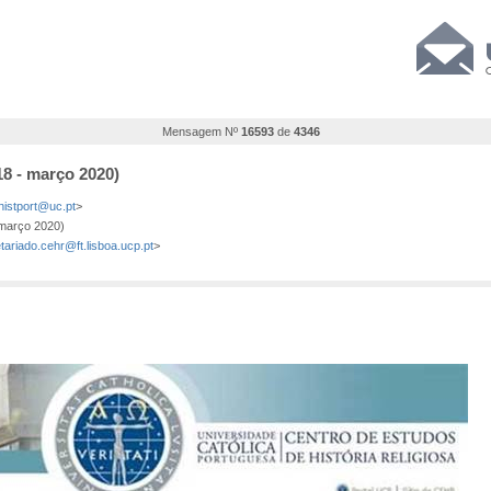
Mensagem Nº
16593
de
4346
18 - março 2020)
histport@uc.pt
>
 março 2020)
tariado.cehr@ft.lisboa.ucp.pt
>