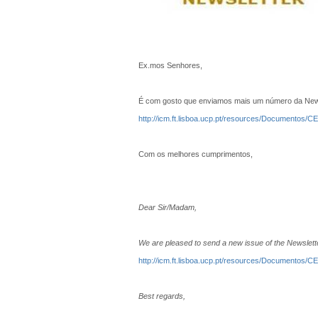
Ex.mos Senhores,
É com gosto que enviamos mais um número da Newsl
http://icm.ft.lisboa.ucp.pt/resources/Document
Com os melhores cumprimentos,
Dear Sir/Madam,
We are pleased to send a new issue of the Newsletter
http://icm.ft.lisboa.ucp.pt/resources/Document
Best regards,