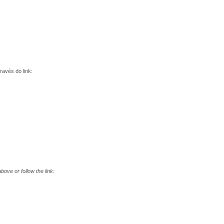
avés do link:
ove or follow the link: