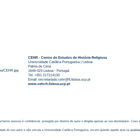
CEHR - Centro de Estudos de História Religiosa
Universidade Católica Portuguesa | Lisboa
Palma de Cima
1649-023 Lisboa - Portugal
Tel. +351 217214130
Email:
secretariado.cehr@ft.lisboa.ucp.pt
www.cehr.ft.lisboa.ucp.pt
cheiros anexos) é confidencial, protegida por direitos de autor e dirigida apenas ao seu destinatário. Caso
ade do seu autor e não vincula a Universidade Católica Portuguesa, exceto quando aquele atua na qualida