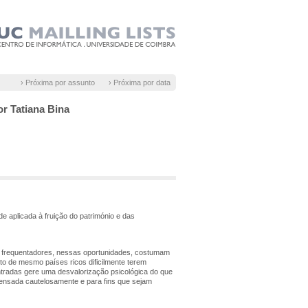
› Próxima por assunto
› Próxima por data
or Tatiana Bina
e aplicada à fruição do património e das
 os frequentadores, nessas oportunidades, costumam
cto de mesmo países ricos dificilmente terem
ntradas gere uma desvalorização psicológica do que
pensada cautelosamente e para fins que sejam