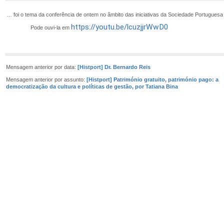
… foi o tema da conferência de ontem no âmbito das iniciativas da Sociedade Portuguesa 
https://youtu.be/lcuzjjrWwD0
Pode ouvi-la em
Mensagem anterior por data:
[Histport] Dr. Bernardo Reis
Mensagem anterior por assunto:
[Histport] Património gratuito, património pago: a
democratização da cultura e políticas de gestão, por Tatiana Bina