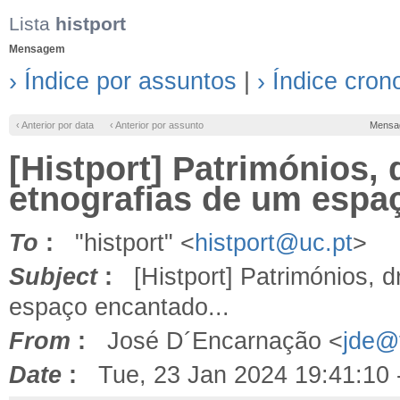
Lista
histport
Mensagem
› Índice por assuntos
|
› Índice cron
‹ Anterior por data
‹ Anterior por assunto
Mensa
[Histport] Patrimónios, 
etnografias de um espaç
To
:
"histport" <
histport@uc.pt
>
Subject
:
[Histport] Patrimónios, d
espaço encantado...
From
:
José D´Encarnação <
jde@f
Date
:
Tue, 23 Jan 2024 19:41:10 