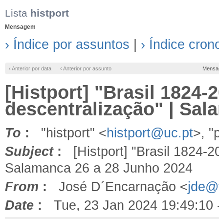
Lista
histport
Mensagem
› Índice por assuntos
|
› Índice cron
‹ Anterior por data
‹ Anterior por assunto
Mensa
[Histport] "Brasil 1824-
descentralização" | Sal
To
:
"histport" <
histport@uc.pt
>, "
Subject
:
[Histport] "Brasil 1824-20
Salamanca 26 a 28 Junho 2024
From
:
José D´Encarnação <
jde@f
Date
:
Tue, 23 Jan 2024 19:49:10 