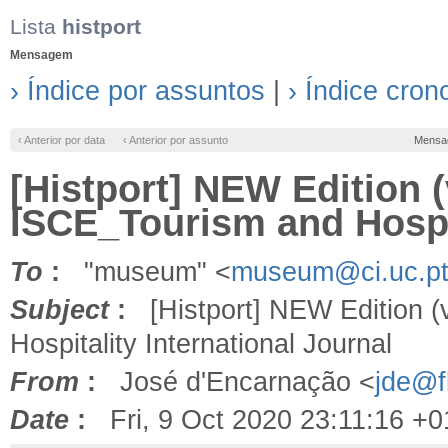
Lista
histport
Mensagem
› Índice por assuntos
|
› Índice cron
‹ Anterior por data
‹ Anterior por assunto
Mensa
[Histport] NEW Edition (v
ISCE_Tourism and Hospit
To
:
"museum" <
museum@ci.uc.p
Subject
:
[Histport] NEW Edition (v
Hospitality International Journal
From
:
José d'Encarnação <
jde@fl
Date
:
Fri, 9 Oct 2020 23:11:16 +0