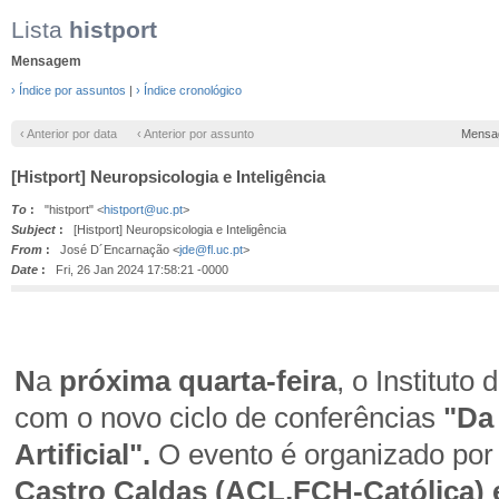
Lista
histport
Mensagem
› Índice por assuntos
|
› Índice cronológico
‹ Anterior por data
‹ Anterior por assunto
Mensa
[Histport] Neuropsicologia e Inteligência
To
:
"histport" <
histport@uc.pt
>
Subject
:
[Histport] Neuropsicologia e Inteligência
From
:
José D´Encarnação <
jde@fl.uc.pt
>
Date
:
Fri, 26 Jan 2024 17:58:21 -0000
N
a
próxima quarta-feira
, o Instituto
com o novo ciclo de conferências
"Da 
Artificial".
O evento é organizado po
Castro Caldas (ACL,FCH-Católica) 