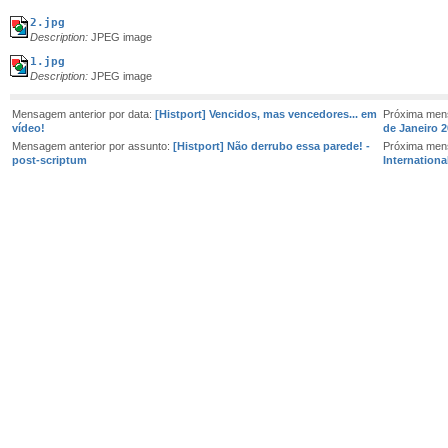
2.jpg
Description:
JPEG image
1.jpg
Description:
JPEG image
Mensagem anterior por data:
[Histport] Vencidos, mas vencedores... em
Próxima men
vídeo!
de Janeiro 2
Mensagem anterior por assunto:
[Histport] Não derrubo essa parede! -
Próxima men
post-scriptum
Internationa