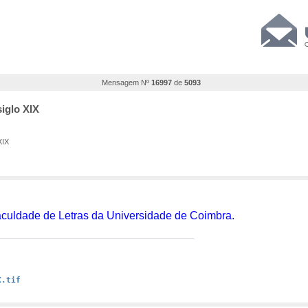
Mensagem Nº
16997
de
5093
siglo XIX
XIX
ldade de Letras da Universidade de Coimbra.
X.tif