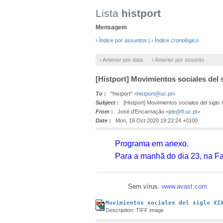
Lista
histport
Mensagem
› Índice por assuntos
|
› Índice cronológico
‹ Anterior por data
‹ Anterior por assunto
[Histport] Movimientos sociales del 
To
:
"histport" <
histport@uc.pt
>
Subject
:
[Histport] Movimientos sociales del siglo 
From
:
José d'Encarnação <
jde@fl.uc.pt
>
Date
:
Mon, 19 Oct 2020 19:22:24 +0100
Programa em anexo.
Para a manhã do dia 23, na Facu
Sem vírus.
www.avast.com
Movimientos sociales del siglo XI
Description:
TIFF image