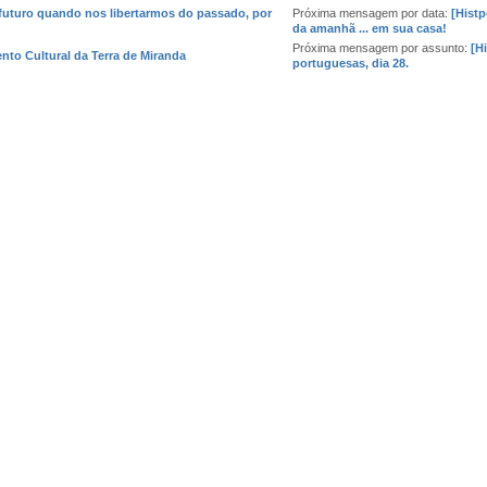
 futuro quando nos libertarmos do passado, por
Próxima mensagem por data:
[Hist
da amanhã ... em sua casa!
Próxima mensagem por assunto:
[H
nto Cultural da Terra de Miranda
portuguesas, dia 28.